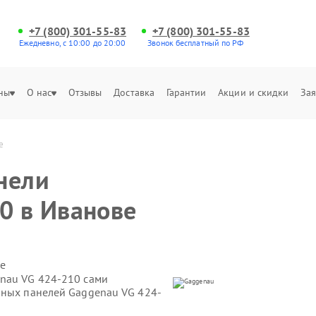
+7 (800) 301-55-83
+7 (800) 301-55-83
Ежедневно, с 10:00 до 20:00
Звонок бесплатный по РФ
ны
О нас
Отзывы
Доставка
Гарантии
Акции и скидки
Зая
е
нели
0 в Иванове
е
enau VG 424-210 сами
чных панелей Gaggenau VG 424-