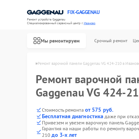
FIX-GAGGENAU
Ремонт устройств Gaggenau
Специализированный cервисный центр г.
Иваново
Мы ремонтируем
Срочный ремонт
Це
Gaggenau в Иванове
Ремонт варочной панели Gaggenau VG 424-210 в Иванов
Ремонт варочной па
Gaggenau VG 424-21
от 575 руб.
Стоимость ремонта
Бесплатная диагностика
даже при отказ
Привезем и увезем варочную панель Gagg
Гарантия на наши работы по ремонту варо
до 3-х лет
210
Ремонт холодильников Gaggenau
Ремонт стиральных машин Gaggenau
Ремонт посудомоечных машин Gaggenau
Ремонт духовых шкафов Gaggenau
Ремонт микроволновых печей Gaggenau
Ремонт сушильных машин Gaggenau