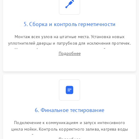
5. Сборка и контроль герметичности
Монтаж всех узлов на штатные места. Установка новых
уплотнителей дверцы и патрубков для исключения протечек.
Надежная фиксация хомутов гидравлической системы,
Подробнее
сборка корпуса и установка датчика поплавка.
6. Финальное тестирование
Подключение к коммуникациям и запуск интенсивного
цикла мойки. Контроль корректного залива, нагрева воды
до нужной температуры, отсутствия посторонних шумов,