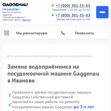
+7 (800) 301-55-83
Ежедневно, с 10:00 до 20:00
FIX-GAGGENAU
Ремонт устройств
+7 (800) 301-55-83
Gaggenau
Специализированный
Звонок бесплатный по РФ
cервисный центр г.
Иваново
Мы ремонтируем
Позвонить
анове
Посудомоечная машина Gaggenau замена водоприёмника
Замена водоприёмника на
посудомоечной машине Gaggenau
в Иванове
Привезем и увезем посудомоечную машину
Gaggenau собственной доставкой
Ремонт холодильников Gaggenau
Ремонт духовых шкафов Gaggenau
Ремонт стиральных машин Gaggenau
Ремонт варочных панелей Gaggenau
Ремонт микроволновых печей Gaggenau
Ремонт сушильных машин Gaggenau
Гарантия на наши работы по ремонту
до 3-х лет
посудомоечных машин Gaggenau