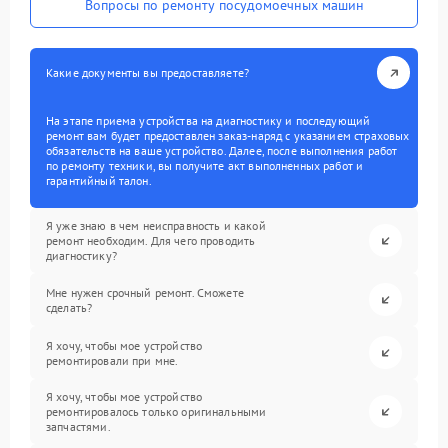
Вопросы по ремонту посудомоечных машин
Какие документы вы предоставляете?
На этапе приема устройства на диагностику и последующий
ремонт вам будет предоставлен заказ-наряд с указанием страховых
обязательств на ваше устройство. Далее, после выполнения работ
по ремонту техники, вы получите акт выполненных работ и
гарантийный талон.
Я уже знаю в чем неисправность и какой
ремонт необходим. Для чего проводить
диагностику?
Мне нужен срочный ремонт. Сможете
сделать?
Я хочу, чтобы мое устройство
ремонтировали при мне.
Я хочу, чтобы мое устройство
ремонтировалось только оригинальными
запчастями.