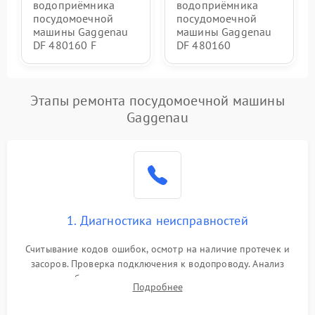
водоприёмника
водоприёмника
посудомоечной
посудомоечной
машины Gaggenau
машины Gaggenau
DF 480160 F
DF 480160
Этапы ремонта посудомоечной машины
Gaggenau
1. Диагностика неисправностей
Считывание кодов ошибок, осмотр на наличие протечек и
засоров. Проверка подключения к водопроводу. Анализ
жалоб на отсутствие слива, нагрева, вращения
Подробнее
разбрызгивателей или срабатывание системы защиты
аквастоп.