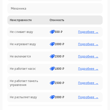
Механика
Неисправности
Стоимость
Управление
Не сливает воду
500 ₽
Подробнее →
Электропитание
Не нагревает воду
2000 ₽
Подробнее →
Датчики
Не включается
2500 ₽
Подробнее →
Нагрев
Не работает насос
1800 ₽
Подробнее →
Вода
Не работает панель
Гигиена
2500 ₽
Подробнее →
управления
Программное обеспечение
Не распыляет воду
2000 ₽
Подробнее →
Не запускается цикл