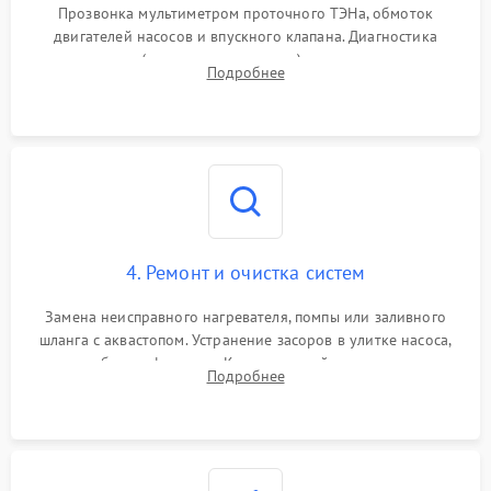
Прозвонка мультиметром проточного ТЭНа, обмоток
двигателей насосов и впускного клапана. Диагностика
прессостата (датчика уровня воды), датчика мутности,
Подробнее
концевика дверцы и электронного модуля управления.
4. Ремонт и очистка систем
Замена неисправного нагревателя, помпы или заливного
шланга с аквастопом. Устранение засоров в улитке насоса,
патрубках и фильтрах. Компонентный ремонт платы
Подробнее
управления, восстановление поврежденной проводки.