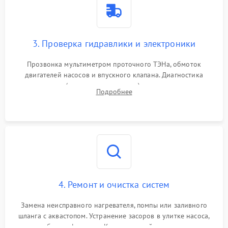
3. Проверка гидравлики и электроники
Прозвонка мультиметром проточного ТЭНа, обмоток
двигателей насосов и впускного клапана. Диагностика
прессостата (датчика уровня воды), датчика мутности,
Подробнее
концевика дверцы и электронного модуля управления.
4. Ремонт и очистка систем
Замена неисправного нагревателя, помпы или заливного
шланга с аквастопом. Устранение засоров в улитке насоса,
патрубках и фильтрах. Компонентный ремонт платы