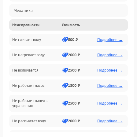
Механика
Неисправности
Стоимость
Управление
Не сливает воду
500 ₽
Подробнее →
Электропитание
Не нагревает воду
2000 ₽
Подробнее →
Датчики
Не включается
2500 ₽
Подробнее →
Нагрев
Не работает насос
1800 ₽
Подробнее →
Вода
Не работает панель
Гигиена
2500 ₽
Подробнее →
управления
Программное обеспечение
Не распыляет воду
2000 ₽
Подробнее →
Не запускается цикл