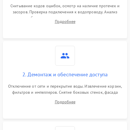
Считывание кодов ошибок, осмотр на наличие протечек и
засоров. Проверка подключения к водопроводу. Анализ
жалоб на отсутствие слива, нагрева, вращения
Подробнее
разбрызгивателей или срабатывание системы защиты
аквастоп.
2. Демонтаж и обеспечение доступа
Отключение от сети и перекрытие воды. Извлечение корзин,
фильтров и импеллеров. Снятие боковых стенок, фасада
дверцы или нижнего поддона для прямого доступа к
Подробнее
циркуляционному насосу, ТЭНу и сливной помпе.