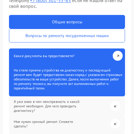
телефону
+7 (800) 301-55-83
если не нашли ответ на
свой вопрос.
Общие вопросы
Вопросы по ремонту посудомоечных машин
Какие документы вы предоставляете?
На этапе приема устройства на диагностику и последующий
ремонт вам будет предоставлен заказ-наряд с указанием страховых
обязательств на ваше устройство. Далее, после выполнения работ
по ремонту техники, вы получите акт выполненных работ и
гарантийный талон.
Я уже знаю в чем неисправность и какой
ремонт необходим. Для чего проводить
диагностику?
Мне нужен срочный ремонт. Сможете
сделать?