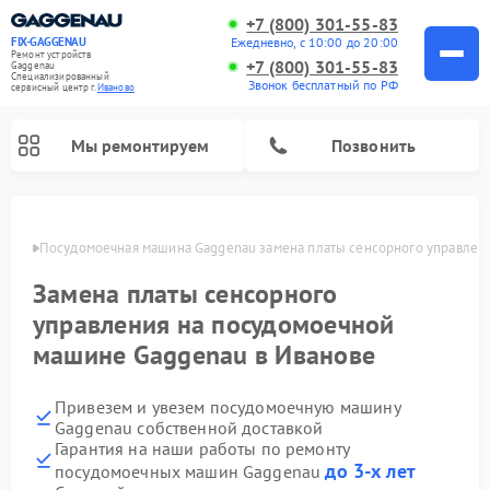
+7 (800) 301-55-83
Ежедневно, с 10:00 до 20:00
FIX-GAGGENAU
Ремонт устройств
+7 (800) 301-55-83
Gaggenau
Специализированный
Звонок бесплатный по РФ
cервисный центр г.
Иваново
Мы ремонтируем
Позвонить
анове
Посудомоечная машина Gaggenau замена платы сенсорного управлен
Замена платы сенсорного
управления на посудомоечной
машине Gaggenau в Иванове
Привезем и увезем посудомоечную машину
Gaggenau собственной доставкой
Ремонт холодильников Gaggenau
Ремонт духовых шкафов Gaggenau
Ремонт стиральных машин Gaggenau
Ремонт варочных панелей Gaggenau
Ремонт микроволновых печей Gaggenau
Ремонт сушильных машин Gaggenau
Гарантия на наши работы по ремонту
до 3-х лет
посудомоечных машин Gaggenau