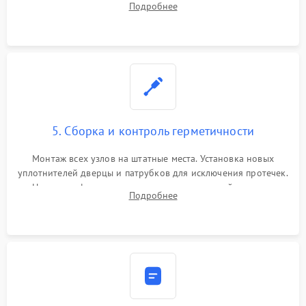
Подробнее
управления, восстановление поврежденной проводки.
5. Сборка и контроль герметичности
Монтаж всех узлов на штатные места. Установка новых
уплотнителей дверцы и патрубков для исключения протечек.
Надежная фиксация хомутов гидравлической системы,
Подробнее
сборка корпуса и установка датчика поплавка.