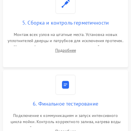
5. Сборка и контроль герметичности
Монтаж всех узлов на штатные места. Установка новых
уплотнителей дверцы и патрубков для исключения протечек.
Надежная фиксация хомутов гидравлической системы,
Подробнее
сборка корпуса и установка датчика поплавка.
6. Финальное тестирование
Подключение к коммуникациям и запуск интенсивного
цикла мойки. Контроль корректного залива, нагрева воды
до нужной температуры, отсутствия посторонних шумов,