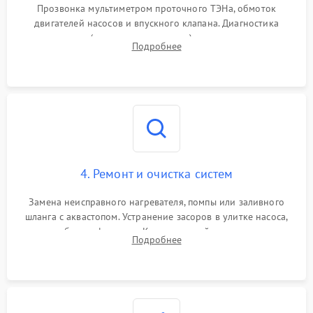
Прозвонка мультиметром проточного ТЭНа, обмоток
двигателей насосов и впускного клапана. Диагностика
прессостата (датчика уровня воды), датчика мутности,
Подробнее
концевика дверцы и электронного модуля управления.
4. Ремонт и очистка систем
Замена неисправного нагревателя, помпы или заливного
шланга с аквастопом. Устранение засоров в улитке насоса,
патрубках и фильтрах. Компонентный ремонт платы
Подробнее
управления, восстановление поврежденной проводки.