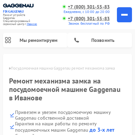
+7 (800) 301-55-83
Ежедневно, с 10:00 до 20:00
FIX-GAGGENAU
Ремонт устройств
+7 (800) 301-55-83
Gaggenau
Специализированный
Звонок бесплатный по РФ
cервисный центр г.
Иваново
Мы ремонтируем
Позвонить
анове
Посудомоечная машина Gaggenau ремонт механизма замка
Ремонт механизма замка на
посудомоечной машине Gaggenau
в Иванове
Привезем и увезем посудомоечную машину
Gaggenau собственной доставкой
Ремонт холодильников Gaggenau
Ремонт духовых шкафов Gaggenau
Ремонт стиральных машин Gaggenau
Ремонт варочных панелей Gaggenau
Ремонт микроволновых печей Gaggenau
Ремонт сушильных машин Gaggenau
Гарантия на наши работы по ремонту
до 3-х лет
посудомоечных машин Gaggenau