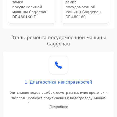
замка
замка
посудомоечной
посудомоечной
машины Gaggenau
машины Gaggenau
DF 480160 F
DF 480160
Этапы ремонта посудомоечной машины
Gaggenau
1. Диагностика неисправностей
Считывание кодов ошибок, осмотр на наличие протечек и
засоров. Проверка подключения к водопроводу. Анализ
жалоб на отсутствие слива, нагрева, вращения
Подробнее
разбрызгивателей или срабатывание системы защиты
аквастоп.