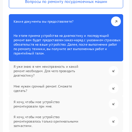
Вопросы по ремонту посудомоечных машин
Какие документы вы предоставляете?
На этапе приема устройства на диагностику и последующий
ремонт вам будет предоставлен заказ-наряд с указанием страховых
обязательств на ваше устройство. Далее, после выполнения работ
по ремонту техники, вы получите акт выполненных работ и
гарантийный талон.
Я уже знаю в чем неисправность и какой
ремонт необходим. Для чего проводить
диагностику?
Мне нужен срочный ремонт. Сможете
сделать?
Я хочу, чтобы мое устройство
ремонтировали при мне.
Я хочу, чтобы мое устройство
ремонтировалось только оригинальными
запчастями.