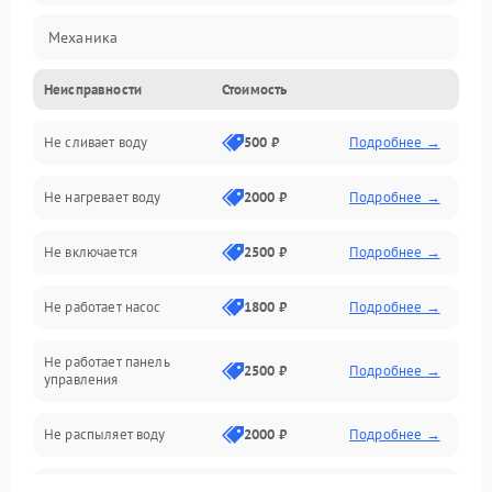
Механика
Неисправности
Стоимость
Управление
Не сливает воду
500 ₽
Подробнее →
Электропитание
Не нагревает воду
2000 ₽
Подробнее →
Датчики
Не включается
2500 ₽
Подробнее →
Нагрев
Не работает насос
1800 ₽
Подробнее →
Вода
Не работает панель
Гигиена
2500 ₽
Подробнее →
управления
Программное обеспечение
Не распыляет воду
2000 ₽
Подробнее →
Не запускается цикл