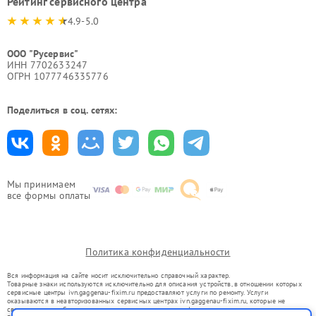
Рейтинг сервисного центра
4.9-5.0
ООО "Русервис"
ИНН 7702633247
ОГРН 1077746335776
Поделиться в соц. сетях:
Мы принимаем
все формы оплаты
Политика конфиденциальности
Вся информация на сайте носит исключительно справочный характер.
Товарные знаки используются исключительно для описания устройств, в отношении которых
сервисные центры ivn.gaggenau-fixim.ru предоставляют услуги по ремонту. Услуги
оказываются в неавторизованных сервисных центрах ivn.gaggenau-fixim.ru, которые не
связаны с правообладателями товарных знаков или их официальными представителями.