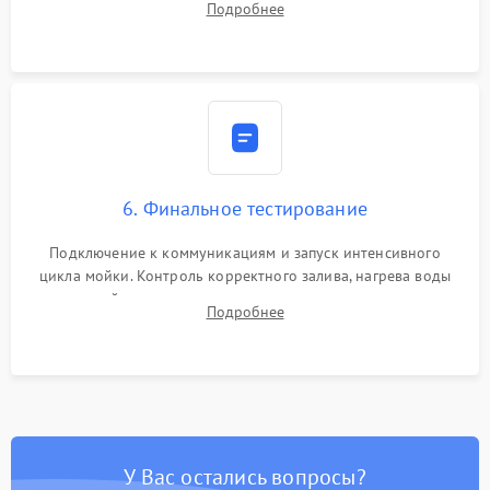
Подробнее
сборка корпуса и установка датчика поплавка.
6. Финальное тестирование
Подключение к коммуникациям и запуск интенсивного
цикла мойки. Контроль корректного залива, нагрева воды
до нужной температуры, отсутствия посторонних шумов,
Подробнее
штатного слива и абсолютной сухости в поддоне.
У Вас остались вопросы?