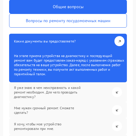
Общие вопросы
Вопросы по ремонту посудомоечных машин
Какие документы вы предоставляете?
На этапе приема устройства на диагностику и последующий
ремонт вам будет предоставлен заказ-наряд с указанием страховых
обязательств на ваше устройство. Далее, после выполнения работ
по ремонту техники, вы получите акт выполненных работ и
гарантийный талон.
Я уже знаю в чем неисправность и какой
ремонт необходим. Для чего проводить
диагностику?
Мне нужен срочный ремонт. Сможете
сделать?
Я хочу, чтобы мое устройство
ремонтировали при мне.