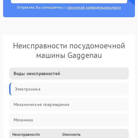
Отправляя, Вы соглашаетесь с
политикой конфиденциальности
Неисправности посудомоечной
машины Gaggenau
Виды неисправностей
Электроника
Механические повреждения
Механика
Неисправности
Стоимость
Управление