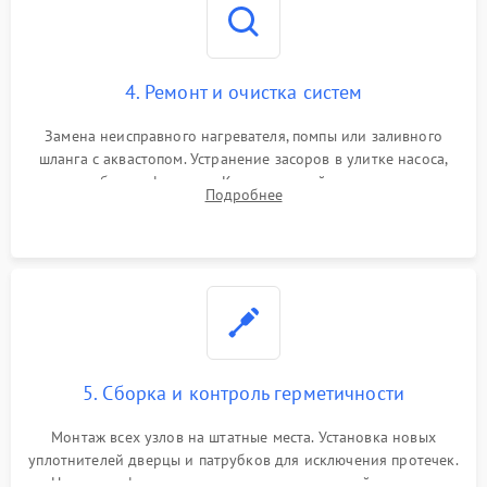
4. Ремонт и очистка систем
Замена неисправного нагревателя, помпы или заливного
шланга с аквастопом. Устранение засоров в улитке насоса,
патрубках и фильтрах. Компонентный ремонт платы
Подробнее
управления, восстановление поврежденной проводки.
5. Сборка и контроль герметичности
Монтаж всех узлов на штатные места. Установка новых
уплотнителей дверцы и патрубков для исключения протечек.
Надежная фиксация хомутов гидравлической системы,