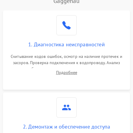
Gaggenau
Не работает сушилка
2100 ₽
Подробнее →
Сбои в работе таймера
1700 ₽
Подробнее →
Проблемы с
2100 ₽
Подробнее →
1. Диагностика неисправностей
циркуляционным насосом
Считывание кодов ошибок, осмотр на наличие протечек и
засоров. Проверка подключения к водопроводу. Анализ
жалоб на отсутствие слива, нагрева, вращения
Подробнее
разбрызгивателей или срабатывание системы защиты
аквастоп.
2. Демонтаж и обеспечение доступа