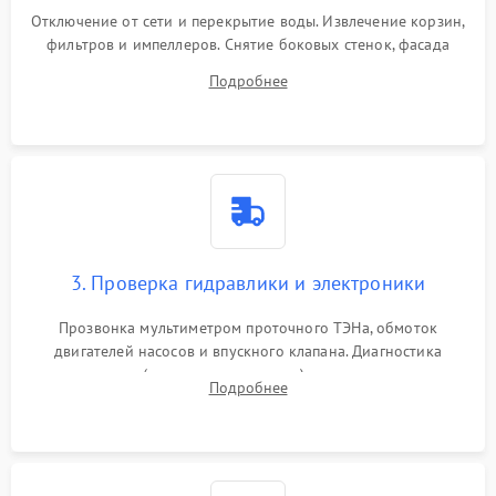
Отключение от сети и перекрытие воды. Извлечение корзин,
фильтров и импеллеров. Снятие боковых стенок, фасада
дверцы или нижнего поддона для прямого доступа к
Подробнее
циркуляционному насосу, ТЭНу и сливной помпе.
3. Проверка гидравлики и электроники
Прозвонка мультиметром проточного ТЭНа, обмоток
двигателей насосов и впускного клапана. Диагностика
прессостата (датчика уровня воды), датчика мутности,
Подробнее
концевика дверцы и электронного модуля управления.