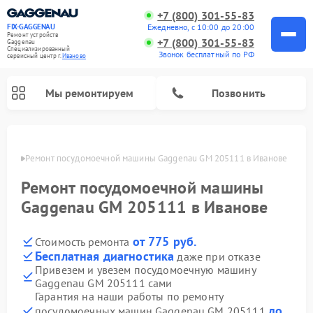
+7 (800) 301-55-83
Ежедневно, с 10:00 до 20:00
FIX-GAGGENAU
Ремонт устройств
+7 (800) 301-55-83
Gaggenau
Специализированный
Звонок бесплатный по РФ
cервисный центр г.
Иваново
Мы ремонтируем
Позвонить
анове
Ремонт посудомоечной машины Gaggenau GM 205111 в Иванове
Ремонт посудомоечной машины
Gaggenau GM 205111 в Иванове
от 775 руб.
Стоимость ремонта
Бесплатная диагностика
даже при отказе
Привезем и увезем посудомоечную машину
Gaggenau GM 205111 сами
Ремонт холодильников Gaggenau
Ремонт духовых шкафов Gaggenau
Ремонт стиральных машин Gaggenau
Ремонт варочных панелей Gaggenau
Ремонт микроволновых печей Gaggenau
Ремонт сушильных машин Gaggenau
Гарантия на наши работы по ремонту
до
посудомоечных машин Gaggenau GM 205111