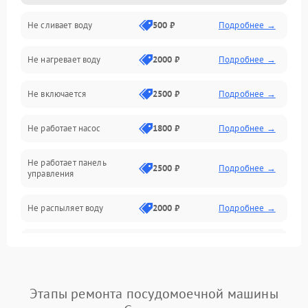
Не сливает воду
500 ₽
Подробнее →
Электропитание
Не нагревает воду
2000 ₽
Подробнее →
Датчики
Не включается
2500 ₽
Подробнее →
Нагрев
Не работает насос
1800 ₽
Подробнее →
Вода
Не работает панель
Гигиена
2500 ₽
Подробнее →
управления
Программное обеспечение
Не распыляет воду
2000 ₽
Подробнее →
Не запускается цикл
1800 ₽
Подробнее →
стирки
Проблемы с набором
Этапы ремонта посудомоечной машины
1800 ₽
Подробнее →
воды