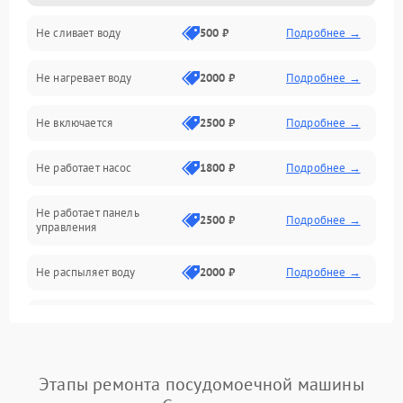
Не сливает воду
500 ₽
Подробнее →
Электропитание
Не нагревает воду
2000 ₽
Подробнее →
Датчики
Не включается
2500 ₽
Подробнее →
Нагрев
Не работает насос
1800 ₽
Подробнее →
Вода
Не работает панель
Гигиена
2500 ₽
Подробнее →
управления
Программное обеспечение
Не распыляет воду
2000 ₽
Подробнее →
Не запускается цикл
1800 ₽
Подробнее →
стирки
Проблемы с набором
Этапы ремонта посудомоечной машины
1800 ₽
Подробнее →
воды