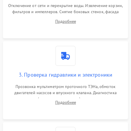
Отключение от сети и перекрытие воды. Извлечение корзин,
фильтров и импеллеров. Снятие боковых стенок, фасада
дверцы или нижнего поддона для прямого доступа к
Подробнее
циркуляционному насосу, ТЭНу и сливной помпе.
3. Проверка гидравлики и электроники
Прозвонка мультиметром проточного ТЭНа, обмоток
двигателей насосов и впускного клапана. Диагностика
прессостата (датчика уровня воды), датчика мутности,
Подробнее
концевика дверцы и электронного модуля управления.