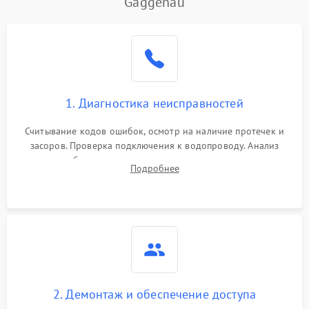
Gaggenau
Не работает сушилка
2100 ₽
Подробнее →
Сбои в работе таймера
1700 ₽
Подробнее →
Проблемы с
2100 ₽
Подробнее →
1. Диагностика неисправностей
циркуляционным насосом
Считывание кодов ошибок, осмотр на наличие протечек и
засоров. Проверка подключения к водопроводу. Анализ
жалоб на отсутствие слива, нагрева, вращения
Подробнее
разбрызгивателей или срабатывание системы защиты
аквастоп.
2. Демонтаж и обеспечение доступа