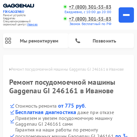
+7 (800) 301-55-83
Ежедневно, с 10:00 до 20:00
FIX-GAGGENAU
Ремонт устройств
+7 (800) 301-55-83
Gaggenau
Специализированный
Звонок бесплатный по РФ
cервисный центр г.
Иваново
Мы ремонтируем
Позвонить
анове
Ремонт посудомоечной машины Gaggenau GI 246161 в Иванове
Ремонт посудомоечной машины
Gaggenau GI 246161 в Иванове
от 775 руб.
Стоимость ремонта
Бесплатная диагностика
даже при отказе
Привезем и увезем посудомоечную машину
Gaggenau GI 246161 сами
Ремонт холодильников Gaggenau
Ремонт духовых шкафов Gaggenau
Ремонт стиральных машин Gaggenau
Ремонт варочных панелей Gaggenau
Ремонт микроволновых печей Gaggenau
Ремонт сушильных машин Gaggenau
Гарантия на наши работы по ремонту
до 3-
посудомоечных машин Gaggenau GI 246161