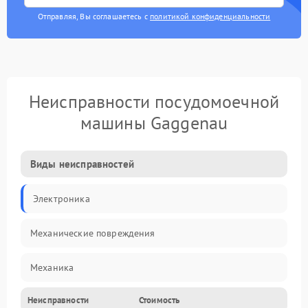
Отправляя, Вы соглашаетесь с
политикой конфиденциальности
Неисправности посудомоечной
машины Gaggenau
Виды неисправностей
Электроника
Механические повреждения
Механика
Неисправности
Стоимость
Управление