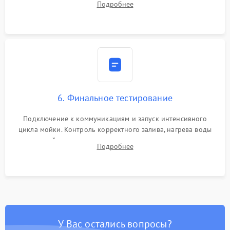
Подробнее
сборка корпуса и установка датчика поплавка.
6. Финальное тестирование
Подключение к коммуникациям и запуск интенсивного
цикла мойки. Контроль корректного залива, нагрева воды
до нужной температуры, отсутствия посторонних шумов,
Подробнее
штатного слива и абсолютной сухости в поддоне.
У Вас остались вопросы?