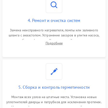
4. Ремонт и очистка систем
Замена неисправного нагревателя, помпы или заливного
шланга с аквастопом. Устранение засоров в улитке насоса,
патрубках и фильтрах. Компонентный ремонт платы
Подробнее
управления, восстановление поврежденной проводки.
5. Сборка и контроль герметичности
Монтаж всех узлов на штатные места. Установка новых
уплотнителей дверцы и патрубков для исключения протечек.
Надежная фиксация хомутов гидравлической системы,