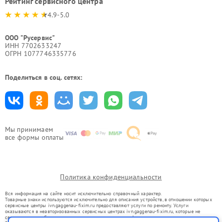
Рейтинг сервисного центра
4.9-5.0
ООО "Русервис"
ИНН 7702633247
ОГРН 1077746335776
Поделиться в соц. сетях:
Мы принимаем
все формы оплаты
Политика конфиденциальности
Вся информация на сайте носит исключительно справочный характер.
Товарные знаки используются исключительно для описания устройств, в отношении которых
сервисные центры ivn.gaggenau-fixim.ru предоставляют услуги по ремонту. Услуги
оказываются в неавторизованных сервисных центрах ivn.gaggenau-fixim.ru, которые не
связаны с правообладателями товарных знаков или их официальными представителями.