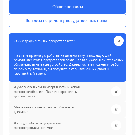
Общие вопросы
Вопросы по ремонту посудомоечных машин
Какие документы вы предоставляете?
На этапе приема устройства на диагностику и последующий
ремонт вам будет предоставлен заказ-наряд с указанием страховых
обязательств на ваше устройство. Далее, после выполнения работ
по ремонту техники, вы получите акт выполненных работ и
гарантийный талон.
Я уже знаю в чем неисправность и какой
ремонт необходим. Для чего проводить
диагностику?
Мне нужен срочный ремонт. Сможете
сделать?
Я хочу, чтобы мое устройство
ремонтировали при мне.