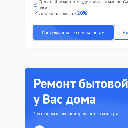
Срочный ремонт посудомоечных машин Gag
часа
20%
Скидка для вас до
Консультация со специалистом
Уз
Ремонт бытовой
у Вас дома
С выездом квалифицированного мастера