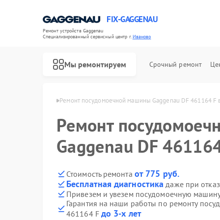
FIX-GAGGENAU
Ремонт устройств Gaggenau
Специализированный cервисный центр г.
Иваново
Мы ремонтируем
Срочный ремонт
Це
Gaggenau в Иванове
Ремонт посудомоечной машины Gaggenau DF 461164 F 
Ремонт посудомоеч
Gaggenau DF 461164
от 775 руб.
Стоимость ремонта
Бесплатная диагностика
даже при отказ
Привезем и увезем посудомоечную машину
Гарантия на наши работы по ремонту пос
до 3-х лет
461164 F
Ремонт холодильников Gaggenau
Ремонт стиральных машин Gaggenau
Ремонт варочных панелей Gaggenau
Ремонт духовых шкафов Gaggenau
Ремонт микроволновых печей Gaggenau
Ремонт сушильных машин Gaggenau