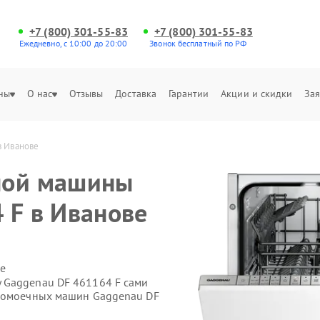
+7 (800) 301-55-83
+7 (800) 301-55-83
Ежедневно, с 10:00 до 20:00
Звонок бесплатный по РФ
ны
О нас
Отзывы
Доставка
Гарантии
Акции и скидки
Зая
в Иванове
ной машины
 F в Иванове
е
 Gaggenau DF 461164 F сами
удомоечных машин Gaggenau DF