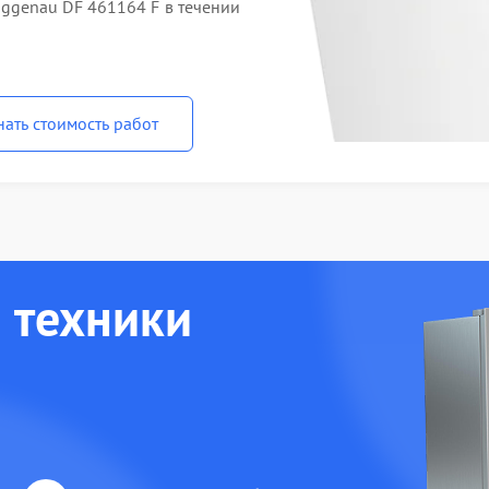
genau DF 461164 F в течении
нать стоимость работ
 техники