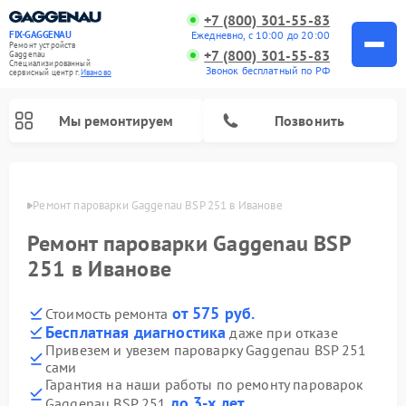
+7 (800) 301-55-83
Ежедневно, с 10:00 до 20:00
FIX-GAGGENAU
Ремонт устройств
+7 (800) 301-55-83
Gaggenau
Специализированный
Звонок бесплатный по РФ
cервисный центр г.
Иваново
Мы ремонтируем
Позвонить
анове
Ремонт пароварки Gaggenau BSP 251 в Иванове
Ремонт пароварки Gaggenau BSP
251 в Иванове
от 575 руб.
Стоимость ремонта
Бесплатная диагностика
даже при отказе
Привезем и увезем пароварку Gaggenau BSP 251
сами
Ремонт холодильников Gaggenau
Ремонт посудомоечных машин Gaggenau
Ремонт микроволновых печей Gaggenau
Ремонт стиральных машин Gaggenau
Ремонт варочных панелей Gaggenau
Ремонт духовых шкафов Gaggenau
Ремонт сушильных машин Gaggenau
Гарантия на наши работы по ремонту пароварок
до 3-х лет
Gaggenau BSP 251