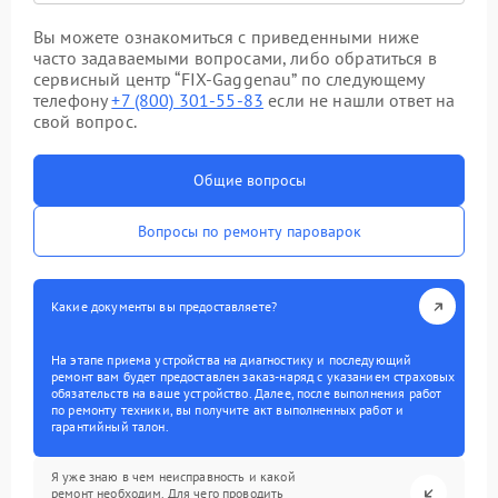
Вы можете ознакомиться с приведенными ниже
часто задаваемыми вопросами, либо обратиться в
сервисный центр “FIX-Gaggenau” по следующему
телефону
+7 (800) 301-55-83
если не нашли ответ на
свой вопрос.
Общие вопросы
Вопросы по ремонту пароварок
Какие документы вы предоставляете?
На этапе приема устройства на диагностику и последующий
ремонт вам будет предоставлен заказ-наряд с указанием страховых
обязательств на ваше устройство. Далее, после выполнения работ
по ремонту техники, вы получите акт выполненных работ и
гарантийный талон.
Я уже знаю в чем неисправность и какой
ремонт необходим. Для чего проводить