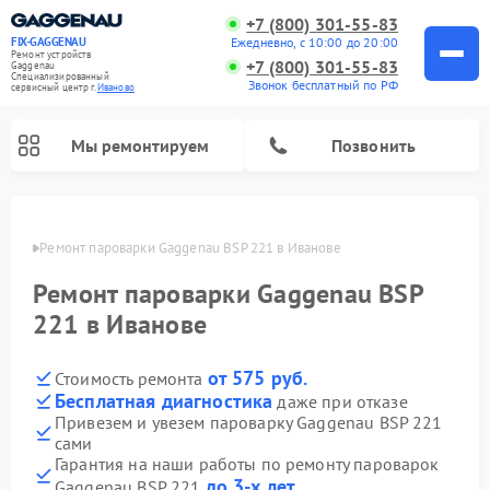
+7 (800) 301-55-83
Ежедневно, с 10:00 до 20:00
FIX-GAGGENAU
Ремонт устройств
+7 (800) 301-55-83
Gaggenau
Специализированный
Звонок бесплатный по РФ
cервисный центр г.
Иваново
Мы ремонтируем
Позвонить
анове
Ремонт пароварки Gaggenau BSP 221 в Иванове
Ремонт пароварки Gaggenau BSP
221 в Иванове
от 575 руб.
Стоимость ремонта
Бесплатная диагностика
даже при отказе
Привезем и увезем пароварку Gaggenau BSP 221
сами
Ремонт холодильников Gaggenau
Ремонт посудомоечных машин Gaggenau
Ремонт микроволновых печей Gaggenau
Ремонт стиральных машин Gaggenau
Ремонт варочных панелей Gaggenau
Ремонт духовых шкафов Gaggenau
Ремонт сушильных машин Gaggenau
Гарантия на наши работы по ремонту пароварок
до 3-х лет
Gaggenau BSP 221