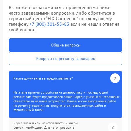
Вы можете ознакомиться с приведенными ниже
часто задаваемыми вопросами, либо обратиться в
сервисный центр “FIX-Gaggenau” по следующему
телефону
+7 (800) 301-55-83
если не нашли ответ на
свой вопрос.
Общие вопросы
Вопросы по ремонту пароварок
Какие документы вы предоставляете?
На этапе приема устройства на диагностику и последующий
ремонт вам будет предоставлен заказ-наряд с указанием страховых
обязательств на ваше устройство. Далее, после выполнения работ
по ремонту техники, вы получите акт выполненных работ и
гарантийный талон.
Я уже знаю в чем неисправность и какой
ремонт необходим. Для чего проводить