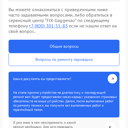
Вы можете ознакомиться с приведенными ниже
часто задаваемыми вопросами, либо обратиться в
сервисный центр “FIX-Gaggenau” по следующему
телефону
+7 (800) 301-55-83
если не нашли ответ на
свой вопрос.
Общие вопросы
Вопросы по ремонту пароварок
Какие документы вы предоставляете?
На этапе приема устройства на диагностику и последующий
ремонт вам будет предоставлен заказ-наряд с указанием страховых
обязательств на ваше устройство. Далее, после выполнения работ
по ремонту техники, вы получите акт выполненных работ и
гарантийный талон.
Я уже знаю в чем неисправность и какой
ремонт необходим. Для чего проводить