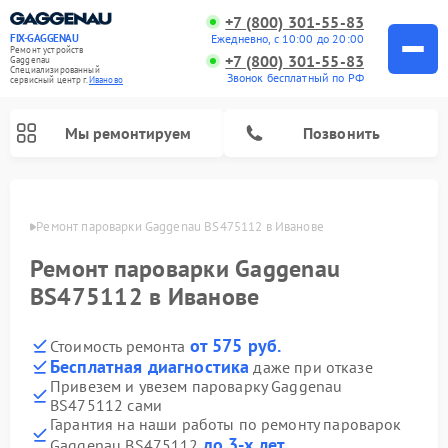
+7 (800) 301-55-83
Ежедневно, с 10:00 до 20:00
FIX-GAGGENAU
Ремонт устройств
+7 (800) 301-55-83
Gaggenau
Специализированный
Звонок бесплатный по РФ
cервисный центр г.
Иваново
Мы ремонтируем
Позвонить
анове
Ремонт пароварки Gaggenau BS475112 в Иванове
Ремонт пароварки Gaggenau
BS475112 в Иванове
от 575 руб.
Стоимость ремонта
Бесплатная диагностика
даже при отказе
Привезем и увезем пароварку Gaggenau
BS475112 сами
Ремонт холодильников Gaggenau
Ремонт посудомоечных машин Gaggenau
Ремонт микроволновых печей Gaggenau
Ремонт стиральных машин Gaggenau
Ремонт варочных панелей Gaggenau
Ремонт духовых шкафов Gaggenau
Ремонт сушильных машин Gaggenau
Гарантия на наши работы по ремонту пароварок
до 3-х лет
Gaggenau BS475112