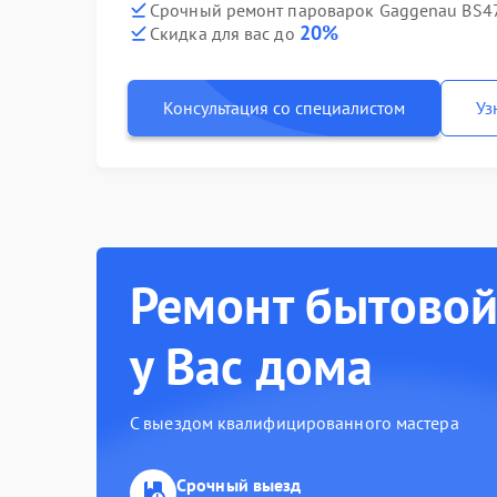
Срочный ремонт пароварок Gaggenau BS47
20%
Скидка для вас до
Консультация со специалистом
Уз
Ремонт бытовой
у Вас дома
С выездом квалифицированного мастера
Срочный выезд