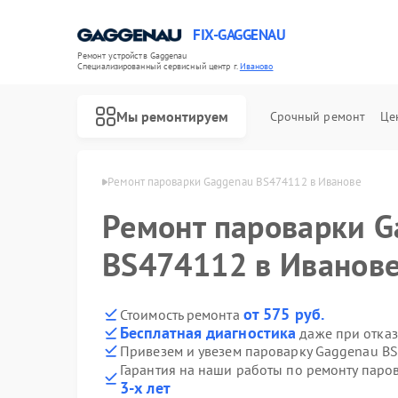
FIX-GAGGENAU
Ремонт устройств Gaggenau
Специализированный cервисный центр г.
Иваново
Мы ремонтируем
Срочный ремонт
Це
Gaggenau в Иванове
Ремонт пароварки Gaggenau BS474112 в Иванове
Ремонт пароварки G
BS474112 в Иванов
от 575 руб.
Стоимость ремонта
Бесплатная диагностика
даже при отказ
Привезем и увезем пароварку Gaggenau B
Гарантия на наши работы по ремонту пар
3-х лет
Ремонт холодильников Gaggenau
Ремонт стиральных машин Gaggenau
Ремонт варочных панелей Gaggenau
Ремонт посудомоечных машин Gaggenau
Ремонт духовых шкафов Gaggenau
Ремонт микроволновых печей Gaggenau
Ремонт сушильных машин Gaggenau