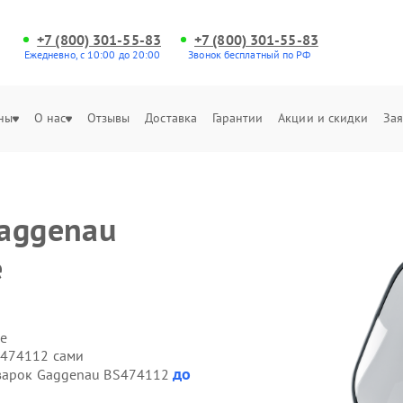
+7 (800) 301-55-83
+7 (800) 301-55-83
Ежедневно, с 10:00 до 20:00
Звонок бесплатный по РФ
ны
О нас
Отзывы
Доставка
Гарантии
Акции и скидки
Зая
aggenau
е
е
S474112 сами
до
оварок Gaggenau BS474112