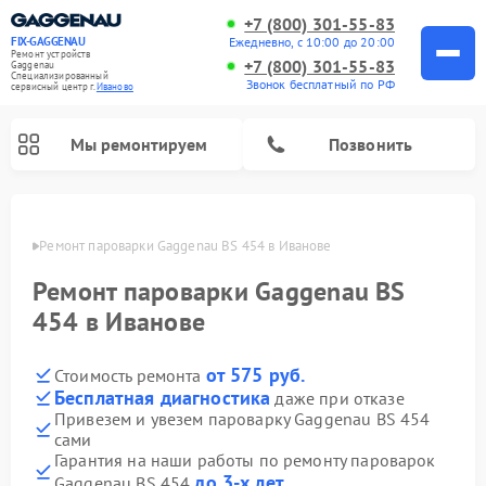
+7 (800) 301-55-83
Ежедневно, с 10:00 до 20:00
FIX-GAGGENAU
Ремонт устройств
+7 (800) 301-55-83
Gaggenau
Специализированный
Звонок бесплатный по РФ
cервисный центр г.
Иваново
Мы ремонтируем
Позвонить
анове
Ремонт пароварки Gaggenau BS 454 в Иванове
Ремонт пароварки Gaggenau BS
454 в Иванове
от 575 руб.
Стоимость ремонта
Бесплатная диагностика
даже при отказе
Привезем и увезем пароварку Gaggenau BS 454
сами
Ремонт холодильников Gaggenau
Ремонт посудомоечных машин Gaggenau
Ремонт микроволновых печей Gaggenau
Ремонт стиральных машин Gaggenau
Ремонт варочных панелей Gaggenau
Ремонт духовых шкафов Gaggenau
Ремонт сушильных машин Gaggenau
Гарантия на наши работы по ремонту пароварок
до 3-х лет
Gaggenau BS 454