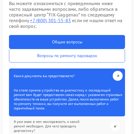
Вы можете ознакомиться с приведенными ниже
часто задаваемыми вопросами, либо обратиться в
сервисный центр “FIX-Gaggenau” по следующему
телефону
+7 (800) 301-55-83
если не нашли ответ на
свой вопрос.
Общие вопросы
Вопросы по ремонту пароварок
Какие документы вы предоставляете?
На этапе приема устройства на диагностику и последующий
ремонт вам будет предоставлен заказ-наряд с указанием страховых
обязательств на ваше устройство. Далее, после выполнения работ
по ремонту техники, вы получите акт выполненных работ и
гарантийный талон.
Я уже знаю в чем неисправность и какой
ремонт необходим. Для чего проводить
диагностику?