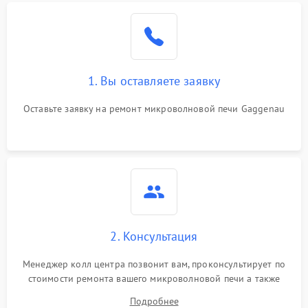
Проблемы с вентилятором
2000 ₽
Подробнее →
Поломка системы
2200 ₽
Подробнее →
охлаждения
1. Вы оставляете заявку
Не работают сенсорные
2400 ₽
Подробнее →
кнопки
Оставьте заявку на ремонт микроволновой печи Gaggenau
Не горит подсветка
2000 ₽
Подробнее →
Сломался трансформатор
1000 ₽
Подробнее →
2. Консультация
Менеджер колл центра позвонит вам, проконсультирует по
стоимости ремонта вашего микроволновой печи а также
ответит на все ваши вопросы.
Подробнее