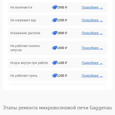
Не включается
2500 ₽
Подробнее →
Механика и внутренние элементы
Не нагревает еду
2200 ₽
Подробнее →
Механические повреждения
Искажение дисплея
2800 ₽
Подробнее →
Питание и запуск
Не работает кнопка
Нагрев и приготовление
1500 ₽
Подробнее →
запуска
Программное обеспечение
Искры внутри при работе
1100 ₽
Подробнее →
Не работает гриль
2200 ₽
Подробнее →
Перегрев или отключение
2400 ₽
Подробнее →
во время работы
Появление запаха гари
2400 ₽
Подробнее →
Этапы ремонта микроволновой печи Gaggenau