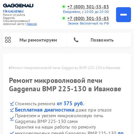
+7 (800) 301-55-83
Ежедневно, с 10:00 до 20:00
FIX-GAGGENAU
Ремонт устройств
+7 (800) 301-55-83
Gaggenau
Специализированный
Звонок бесплатный по РФ
cервисный центр г.
Иваново
Мы ремонтируем
Позвонить
анове
Ремонт микроволновой печи Gaggenau BMP 225-130 в Иванове
Ремонт микроволновой печи
Gaggenau BMP 225-130 в Иванове
от 375 руб.
Стоимость ремонта
Бесплатная диагностика
даже при отказе
Привезем и увезем микроволновую печь
Gaggenau BMP 225-130 сами
Ремонт холодильников Gaggenau
Ремонт посудомоечных машин Gaggenau
Ремонт стиральных машин Gaggenau
Ремонт варочных панелей Gaggenau
Ремонт духовых шкафов Gaggenau
Ремонт сушильных машин Gaggenau
Гарантия на наши работы по ремонту
до
микроволновых печей Gaggenau BMP 225-130