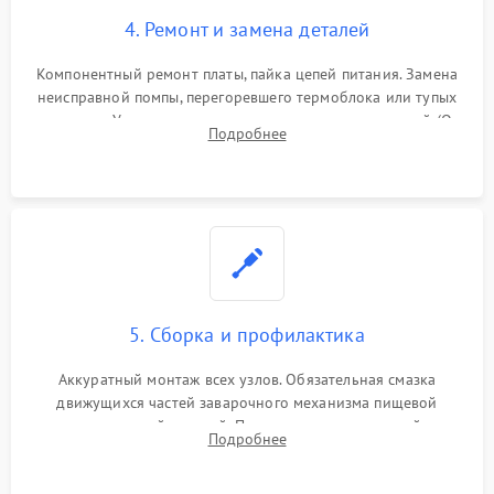
4. Ремонт и замена деталей
Компонентный ремонт платы, пайка цепей питания. Замена
неисправной помпы, перегоревшего термоблока или тупых
жерновов. Установка новых силиконовых уплотнителей (O-
Подробнее
ring) и тефлоновых трубок для надежного устранения
протечек.
5. Сборка и профилактика
Аккуратный монтаж всех узлов. Обязательная смазка
движущихся частей заварочного механизма пищевой
силиконовой смазкой. Проведение программной
Подробнее
декальцинации и очистки системы от кофейных масел.
Надежная фиксация всех соединений.