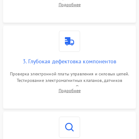
внутренних узлов от кофейных масел, жмыха и накипи.
Подробнее
Промывка дренажных каналов и фильтров с использованием
специализированной химии.
3. Глубокая дефектовка компонентов
Проверка электронной платы управления и силовых цепей.
Тестирование электромагнитных клапанов, датчиков
температуры и расходомера. Оценка степени износа
Подробнее
жерновов кофемолки, уплотнительных колец гидросистемы
и шестерней редуктора.