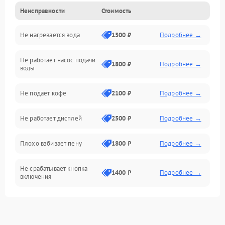
Неисправности
Стоимость
Прочие неисправности
Не нагревается вода
1500 ₽
Подробнее →
Включение и работа
Не работает насос подачи
Проблемы с водой
1800 ₽
Подробнее →
воды
Проблемы с капучинатором и паром
Не подает кофе
2100 ₽
Подробнее →
Управление и электроника
Не работает дисплей
2500 ₽
Подробнее →
Программное обеспечение
Плохо взбивает пену
1800 ₽
Подробнее →
Не срабатывает кнопка
1400 ₽
Подробнее →
включения
Запах гари при работе
1800 ₽
Подробнее →