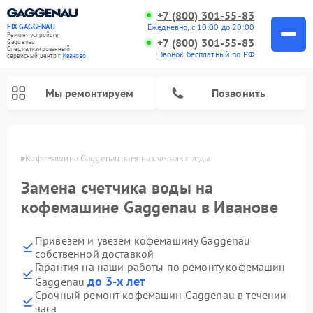
+7 (800) 301-55-83
Ежедневно, с 10:00 до 20:00
FIX-GAGGENAU
Ремонт устройств
+7 (800) 301-55-83
Gaggenau
Специализированный
Звонок бесплатный по РФ
cервисный центр г.
Иваново
Мы ремонтируем
Позвонить
анове
Кофемашина Gaggenau замена счетчика воды
Замена счетчика воды на
кофемашине Gaggenau в Иванове
Привезем и увезем кофемашину Gaggenau
собственной доставкой
Гарантия на наши работы по ремонту кофемашин
до 3-х лет
Gaggenau
Ремонт холодильников Gaggenau
Ремонт варочных панелей Gaggenau
Ремонт духовых шкафов Gaggenau
Ремонт стиральных машин Gaggenau
Ремонт посудомоечных машин Gaggenau
Ремонт микроволновых печей Gaggenau
Ремонт сушильных машин Gaggenau
Срочный ремонт кофемашин Gaggenau в течении
часа