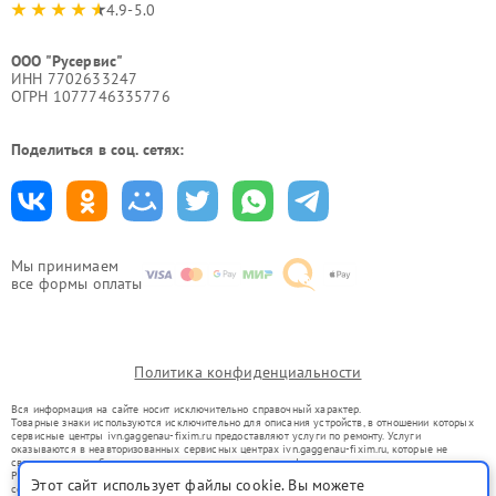
4.9-5.0
ООО "Русервис"
ИНН 7702633247
ОГРН 1077746335776
Поделиться в соц. сетях:
Мы принимаем
все формы оплаты
Политика конфиденциальности
Вся информация на сайте носит исключительно справочный характер.
Товарные знаки используются исключительно для описания устройств, в отношении которых
сервисные центры ivn.gaggenau-fixim.ru предоставляют услуги по ремонту. Услуги
оказываются в неавторизованных сервисных центрах ivn.gaggenau-fixim.ru, которые не
связаны с правообладателями товарных знаков или их официальными представителями.
Ремонт осуществляется для устройств, уже введенных в гражданский оборот в соответствии
Этот сайт использует файлы cookie. Вы можете
со статьей 1487 ГК РФ.