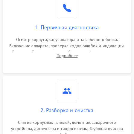
1. Первичная диагностика
Осмотр корпуса, капучинатора и заварочного блока.
Включение аппарата, проверка кодов ошибок и индикации.
Оценка работы помпы, термоблока и кофемолки на слух.
Подробнее
Измерение температуры и давления воды для выявления
локализации поломки.
2. Разборка и очистка
Снятие корпусных панелей, демонтаж заварочного
устройства, диспенсера и гидросистемы. Глубокая очистка