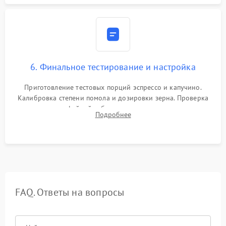
6. Финальное тестирование и настройка
Приготовление тестовых порций эспрессо и капучино.
Калибровка степени помола и дозировки зерна. Проверка
плотности кофейной таблетки, температуры напитка и
Подробнее
качества молочной пены. Контроль отсутствия посторонних
шумов и протечек.
FAQ. Ответы на вопросы