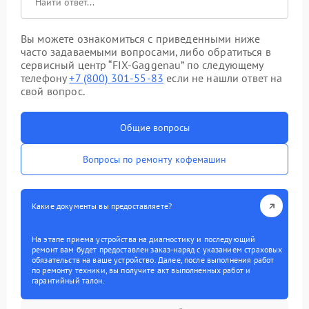
Вы можете ознакомиться с приведенными ниже
часто задаваемыми вопросами, либо обратиться в
сервисный центр “FIX-Gaggenau” по следующему
телефону
+7 (800) 301-55-83
если не нашли ответ на
свой вопрос.
Общие вопросы
Вопросы по ремонту кофемашин
Какие документы вы предоставляете?
На этапе приема устройства на диагностику и последующий
ремонт вам будет предоставлен заказ-наряд с указанием страховых
обязательств на ваше устройство. Далее, после выполнения работ
по ремонту техники, вы получите акт выполненных работ и
гарантийный талон.