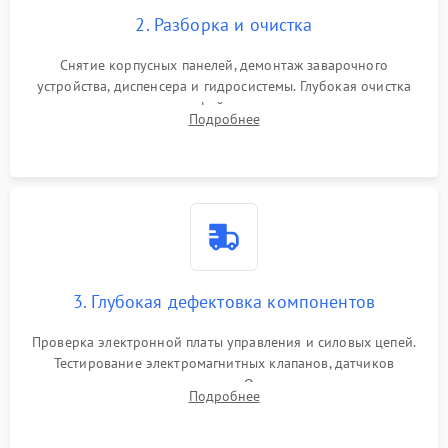
2. Разборка и очистка
Снятие корпусных панелей, демонтаж заварочного
устройства, диспенсера и гидросистемы. Глубокая очистка
внутренних узлов от кофейных масел, жмыха и накипи.
Подробнее
Промывка дренажных каналов и фильтров с использованием
специализированной химии.
3. Глубокая дефектовка компонентов
Проверка электронной платы управления и силовых цепей.
Тестирование электромагнитных клапанов, датчиков
температуры и расходомера. Оценка степени износа
Подробнее
жерновов кофемолки, уплотнительных колец гидросистемы
и шестерней редуктора.