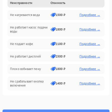
Неисправности
Стоимость
Прочие неисправности
Не нагревается вода
1500 ₽
Подробнее →
Включение и работа
Не работает насос подачи
Проблемы с водой
1800 ₽
Подробнее →
воды
Проблемы с капучинатором и паром
Не подает кофе
2100 ₽
Подробнее →
Управление и электроника
Не работает дисплей
2500 ₽
Подробнее →
Программное обеспечение
Плохо взбивает пену
1800 ₽
Подробнее →
Не срабатывает кнопка
1400 ₽
Подробнее →
включения
Запах гари при работе
1800 ₽
Подробнее →
Постоянные сбои в работе
1500 ₽
Подробнее →