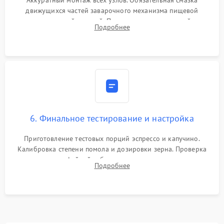
Аккуратный монтаж всех узлов. Обязательная смазка
движущихся частей заварочного механизма пищевой
силиконовой смазкой. Проведение программной
Подробнее
декальцинации и очистки системы от кофейных масел.
Надежная фиксация всех соединений.
6. Финальное тестирование и настройка
Приготовление тестовых порций эспрессо и капучино.
Калибровка степени помола и дозировки зерна. Проверка
плотности кофейной таблетки, температуры напитка и
Подробнее
качества молочной пены. Контроль отсутствия посторонних
шумов и протечек.