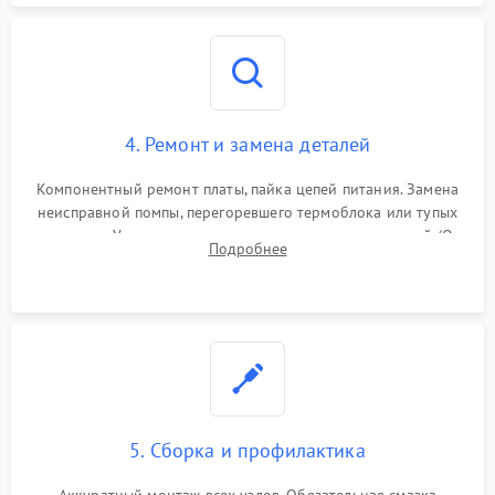
4. Ремонт и замена деталей
Компонентный ремонт платы, пайка цепей питания. Замена
неисправной помпы, перегоревшего термоблока или тупых
жерновов. Установка новых силиконовых уплотнителей (O-
Подробнее
ring) и тефлоновых трубок для надежного устранения
протечек.
5. Сборка и профилактика