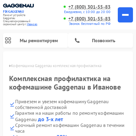
+7 (800) 301-55-83
Ежедневно, с 10:00 до 20:00
FIX-GAGGENAU
Ремонт устройств
+7 (800) 301-55-83
Gaggenau
Специализированный
Звонок бесплатный по РФ
cервисный центр г.
Иваново
Мы ремонтируем
Позвонить
анове
Кофемашина Gaggenau комплексная профилактика
Комплексная профилактика на
кофемашине Gaggenau в Иванове
Привезем и увезем кофемашину Gaggenau
собственной доставкой
Гарантия на наши работы по ремонту кофемашин
до 3-х лет
Gaggenau
Ремонт холодильников Gaggenau
Ремонт варочных панелей Gaggenau
Ремонт духовых шкафов Gaggenau
Ремонт стиральных машин Gaggenau
Ремонт посудомоечных машин Gaggenau
Ремонт микроволновых печей Gaggenau
Ремонт сушильных машин Gaggenau
Срочный ремонт кофемашин Gaggenau в течении
часа