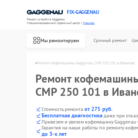
FIX-GAGGENAU
Ремонт устройств Gaggenau
Специализированный cервисный центр г.
Иваново
Мы ремонтируем
Срочный ремонт
Це
Gaggenau в Иванове
Ремонт кофемашины Gaggenau CMP 250 101 в Иванове
Ремонт кофемашины
CMP 250 101 в Иван
от 275 руб.
Стоимость ремонта
Бесплатная диагностика
даже при отказ
Привезем и увезем кофемашину Gaggenau 
Гарантия на наши работы по ремонту коф
до 3-х лет
Ремонт холодильников Gaggenau
Ремонт стиральных машин Gaggenau
Ремонт варочных панелей Gaggenau
Ремонт посудомоечных машин Gaggenau
Ремонт духовых шкафов Gaggenau
Ремонт микроволновых печей Gaggenau
Ремонт сушильных машин Gaggenau