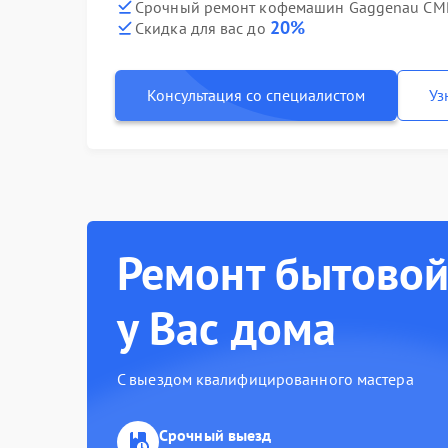
Срочный ремонт кофемашин Gaggenau CMP 
20%
Скидка для вас до
Консультация со специалистом
Уз
Ремонт бытовой
у Вас дома
С выездом квалифицированного мастера
Срочный выезд