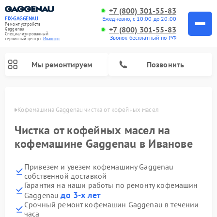
+7 (800) 301-55-83
Ежедневно, с 10:00 до 20:00
FIX-GAGGENAU
Ремонт устройств
+7 (800) 301-55-83
Gaggenau
Специализированный
Звонок бесплатный по РФ
cервисный центр г.
Иваново
Мы ремонтируем
Позвонить
анове
Кофемашина Gaggenau чистка от кофейных масел
Чистка от кофейных масел на
кофемашине Gaggenau в Иванове
Привезем и увезем кофемашину Gaggenau
собственной доставкой
Гарантия на наши работы по ремонту кофемашин
до 3-х лет
Gaggenau
Ремонт холодильников Gaggenau
Ремонт варочных панелей Gaggenau
Ремонт духовых шкафов Gaggenau
Ремонт стиральных машин Gaggenau
Ремонт посудомоечных машин Gaggenau
Ремонт микроволновых печей Gaggenau
Ремонт сушильных машин Gaggenau
Срочный ремонт кофемашин Gaggenau в течении
часа