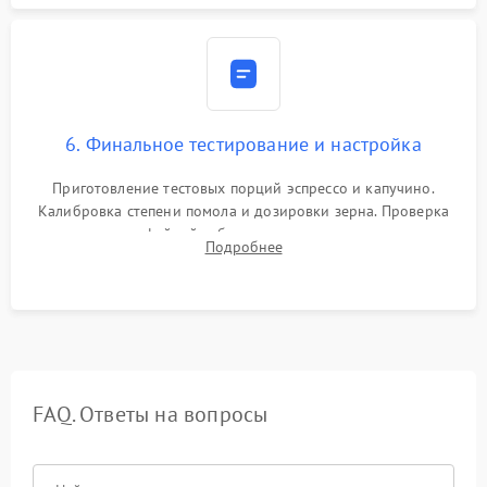
6. Финальное тестирование и настройка
Приготовление тестовых порций эспрессо и капучино.
Калибровка степени помола и дозировки зерна. Проверка
плотности кофейной таблетки, температуры напитка и
Подробнее
качества молочной пены. Контроль отсутствия посторонних
шумов и протечек.
FAQ. Ответы на вопросы