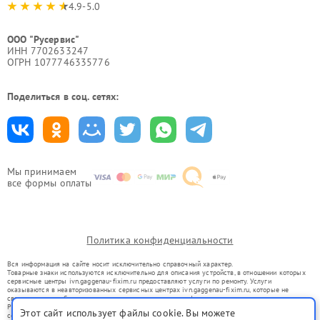
4.9-5.0
ООО "Русервис"
ИНН 7702633247
ОГРН 1077746335776
Поделиться в соц. сетях:
Мы принимаем
все формы оплаты
Политика конфиденциальности
Вся информация на сайте носит исключительно справочный характер.
Товарные знаки используются исключительно для описания устройств, в отношении которых
сервисные центры ivn.gaggenau-fixim.ru предоставляют услуги по ремонту. Услуги
оказываются в неавторизованных сервисных центрах ivn.gaggenau-fixim.ru, которые не
связаны с правообладателями товарных знаков или их официальными представителями.
Ремонт осуществляется для устройств, уже введенных в гражданский оборот в соответствии
Этот сайт использует файлы cookie. Вы можете
со статьей 1487 ГК РФ.