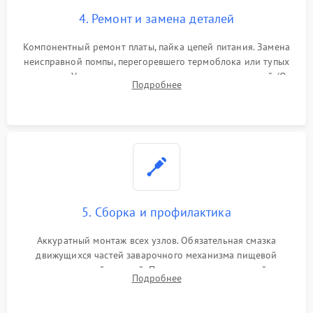
4. Ремонт и замена деталей
Компонентный ремонт платы, пайка цепей питания. Замена
неисправной помпы, перегоревшего термоблока или тупых
жерновов. Установка новых силиконовых уплотнителей (O-
Подробнее
ring) и тефлоновых трубок для надежного устранения
протечек.
5. Сборка и профилактика
Аккуратный монтаж всех узлов. Обязательная смазка
движущихся частей заварочного механизма пищевой
силиконовой смазкой. Проведение программной
Подробнее
декальцинации и очистки системы от кофейных масел.
Надежная фиксация всех соединений.