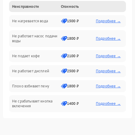
Неисправности
Стоимость
Прочие неисправности
Не нагревается вода
1500 ₽
Подробнее →
Включение и работа
Не работает насос подачи
Проблемы с водой
1800 ₽
Подробнее →
воды
Проблемы с капучинатором и паром
Не подает кофе
2100 ₽
Подробнее →
Управление и электроника
Не работает дисплей
2500 ₽
Подробнее →
Программное обеспечение
Плохо взбивает пену
1800 ₽
Подробнее →
Не срабатывает кнопка
1400 ₽
Подробнее →
включения
Запах гари при работе
1800 ₽
Подробнее →