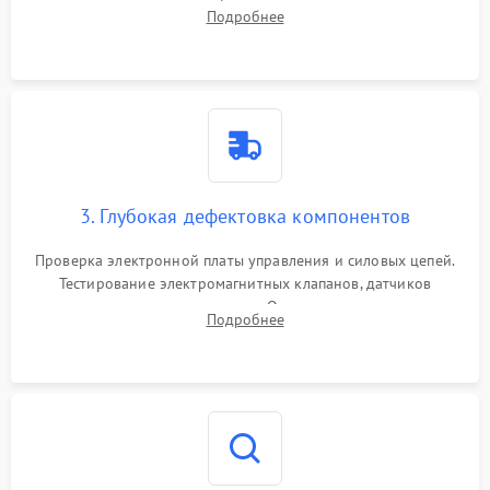
внутренних узлов от кофейных масел, жмыха и накипи.
Подробнее
Промывка дренажных каналов и фильтров с использованием
специализированной химии.
3. Глубокая дефектовка компонентов
Проверка электронной платы управления и силовых цепей.
Тестирование электромагнитных клапанов, датчиков
температуры и расходомера. Оценка степени износа
Подробнее
жерновов кофемолки, уплотнительных колец гидросистемы
и шестерней редуктора.