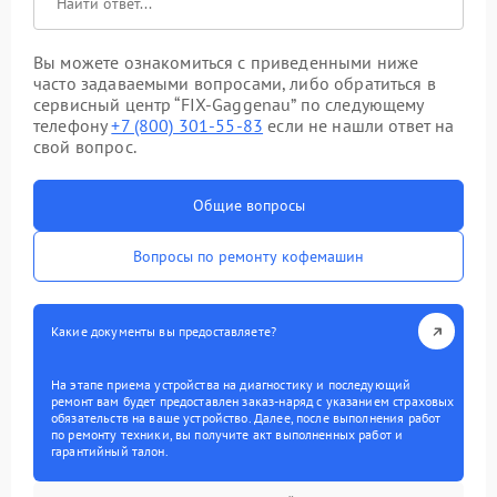
Вы можете ознакомиться с приведенными ниже
часто задаваемыми вопросами, либо обратиться в
сервисный центр “FIX-Gaggenau” по следующему
телефону
+7 (800) 301-55-83
если не нашли ответ на
свой вопрос.
Общие вопросы
Вопросы по ремонту кофемашин
Какие документы вы предоставляете?
На этапе приема устройства на диагностику и последующий
ремонт вам будет предоставлен заказ-наряд с указанием страховых
обязательств на ваше устройство. Далее, после выполнения работ
по ремонту техники, вы получите акт выполненных работ и
гарантийный талон.