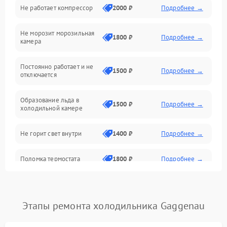
Не работает компрессор
2000 ₽
Подробнее →
Электропитание
Не морозит морозильная
Дренаж
1800 ₽
Подробнее →
камера
Оттайка
Постоянно работает и не
1500 ₽
Подробнее →
отключается
Программное обеспечение
Образование льда в
1500 ₽
Подробнее →
холодильной камере
Не горит свет внутри
1400 ₽
Подробнее →
Поломка термостата
1800 ₽
Подробнее →
Не работает вентилятор
1800 ₽
Подробнее →
Этапы ремонта холодильника Gaggenau
Поломка системы No Frost
2600 ₽
Подробнее →