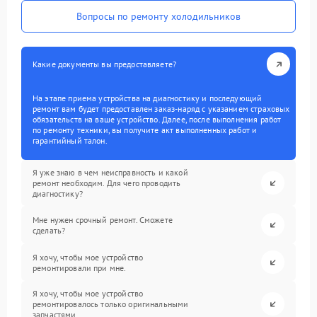
Вопросы по ремонту холодильников
Какие документы вы предоставляете?
На этапе приема устройства на диагностику и последующий
ремонт вам будет предоставлен заказ-наряд с указанием страховых
обязательств на ваше устройство. Далее, после выполнения работ
по ремонту техники, вы получите акт выполненных работ и
гарантийный талон.
Я уже знаю в чем неисправность и какой
ремонт необходим. Для чего проводить
диагностику?
Мне нужен срочный ремонт. Сможете
сделать?
Я хочу, чтобы мое устройство
ремонтировали при мне.
Я хочу, чтобы мое устройство
ремонтировалось только оригинальными
запчастями.