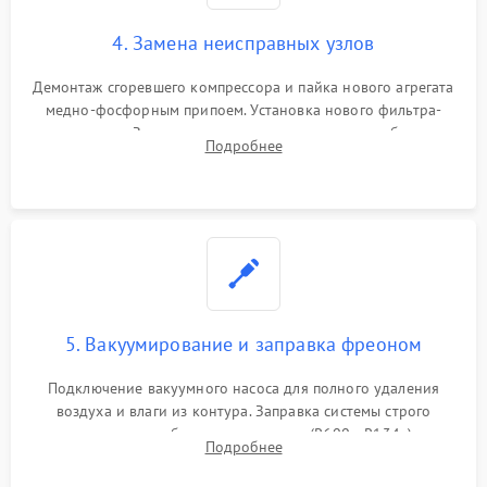
4. Замена неисправных узлов
Демонтаж сгоревшего компрессора и пайка нового агрегата
медно-фосфорным припоем. Установка нового фильтра-
осушителя. Замена изношенных вентиляторов обдува,
Подробнее
сломанных заслонок или поврежденных дверных петель.
5. Вакуумирование и заправка фреоном
Подключение вакуумного насоса для полного удаления
воздуха и влаги из контура. Заправка системы строго
дозированным объемом хладагента (R600a, R134a) по
Подробнее
электронным весам. Контроль рабочего давления в системе.