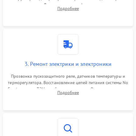
течеискателем. Демонтаж старого фильтра-осушителя и
Подробнее
продувка капиллярной трубки для устранения засоров.
3. Ремонт электрики и электроники
Прозвонка пускозащитного реле, датчиков температуры и
терморегулятора. Восстановление цепей питания системы No
Frost, включая ТЭН оттайки и вентилятор. Ремонт или замена
Подробнее
платы управления при сбоях алгоритмов.