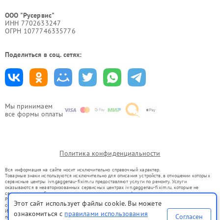
ООО "Русервис"
ИНН 7702633247
ОГРН 1077746335776
Поделиться в соц. сетях:
Мы принимаем
все формы оплаты
Политика конфиденциальности
Вся информация на сайте носит исключительно справочный характер.
Товарные знаки используются исключительно для описания устройств, в отношении которых
сервисные центры ivn.gaggenau-fixim.ru предоставляют услуги по ремонту. Услуги
оказываются в неавторизованных сервисных центрах ivn.gaggenau-fixim.ru, которые не
связаны с правообладателями товарных знаков или их официальными представителями.
Ремонт осуществляется для устройств, уже введенных в гражданский оборот в соответствии
Этот сайт использует файлы cookie. Вы можете
со статьей 1487 ГК РФ.
Использование товарных знаков не преследует цели индивидуализации услуг или введения
ознакомиться с
правилами использования
Согласен
потребителей в заблуждение, а служит для информирования о предоставляемых услугах по