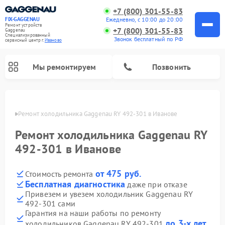
+7 (800) 301-55-83
Ежедневно, с 10:00 до 20:00
FIX-GAGGENAU
Ремонт устройств
+7 (800) 301-55-83
Gaggenau
Специализированный
Звонок бесплатный по РФ
cервисный центр г.
Иваново
Мы ремонтируем
Позвонить
анове
Ремонт холодильника Gaggenau RY 492-301 в Иванове
Ремонт холодильника Gaggenau RY
492-301 в Иванове
от 475 руб.
Стоимость ремонта
Бесплатная диагностика
даже при отказе
Привезем и увезем холодильник Gaggenau RY
492-301 сами
Ремонт стиральных машин Gaggenau
Ремонт варочных панелей Gaggenau
Ремонт духовых шкафов Gaggenau
Ремонт посудомоечных машин Gaggenau
Ремонт микроволновых печей Gaggenau
Ремонт сушильных машин Gaggenau
Гарантия на наши работы по ремонту
до 3-х лет
холодильников Gaggenau RY 492-301