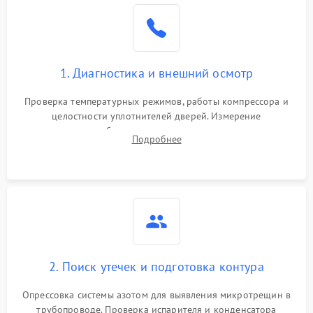
Образование конденсата
1800 ₽
Подробнее →
на стенках
Сбой в работе инвертора
2100 ₽
Подробнее →
1. Диагностика и внешний осмотр
Запах горелого при
2000 ₽
Подробнее →
Проверка температурных режимов, работы компрессора и
работе
целостности уплотнителей дверей. Измерение
сопротивления обмоток мотора, проверка термостата и
Не включается
Подробнее
1000 ₽
Подробнее →
считывание кодов ошибок с электронного дисплея.
холодильник
Проблемы с системой
автоматической
1800 ₽
Подробнее →
разморозки
2. Поиск утечек и подготовка контура
Опрессовка системы азотом для выявления микротрещин в
трубопроводе. Проверка испарителя и конденсатора