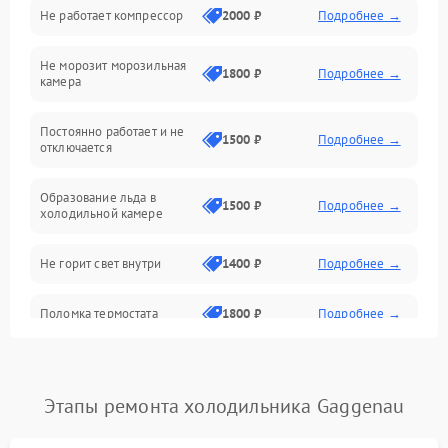
Не работает компрессор
2000 ₽
Подробнее →
Электропитание
Не морозит морозильная
Дренаж
1800 ₽
Подробнее →
камера
Оттайка
Постоянно работает и не
1500 ₽
Подробнее →
отключается
Программное обеспечение
Образование льда в
1500 ₽
Подробнее →
холодильной камере
Не горит свет внутри
1400 ₽
Подробнее →
Поломка термостата
1800 ₽
Подробнее →
Не работает вентилятор
1800 ₽
Подробнее →
Этапы ремонта холодильника Gaggenau
Поломка системы No Frost
2600 ₽
Подробнее →