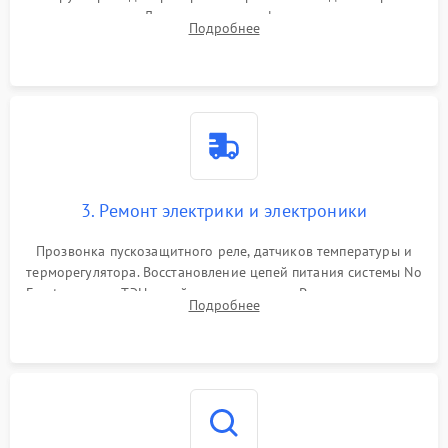
течеискателем. Демонтаж старого фильтра-осушителя и
Подробнее
продувка капиллярной трубки для устранения засоров.
3. Ремонт электрики и электроники
Прозвонка пускозащитного реле, датчиков температуры и
терморегулятора. Восстановление цепей питания системы No
Frost, включая ТЭН оттайки и вентилятор. Ремонт или замена
Подробнее
платы управления при сбоях алгоритмов.