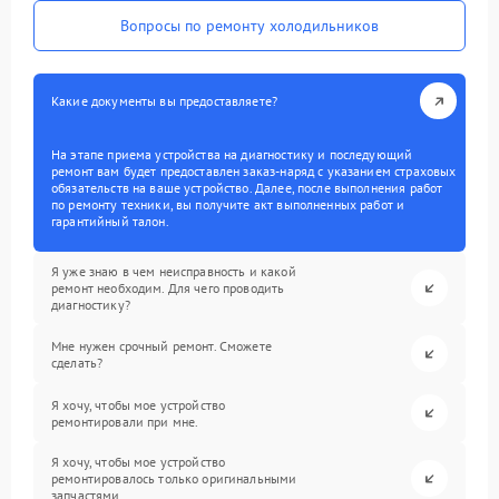
Вопросы по ремонту холодильников
Какие документы вы предоставляете?
На этапе приема устройства на диагностику и последующий
ремонт вам будет предоставлен заказ-наряд с указанием страховых
обязательств на ваше устройство. Далее, после выполнения работ
по ремонту техники, вы получите акт выполненных работ и
гарантийный талон.
Я уже знаю в чем неисправность и какой
ремонт необходим. Для чего проводить
диагностику?
Мне нужен срочный ремонт. Сможете
сделать?
Я хочу, чтобы мое устройство
ремонтировали при мне.
Я хочу, чтобы мое устройство
ремонтировалось только оригинальными
запчастями.