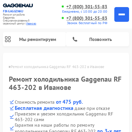
+7 (800) 301-55-83
Ежедневно, с 10:00 до 20:00
FIX-GAGGENAU
Ремонт устройств
+7 (800) 301-55-83
Gaggenau
Специализированный
Звонок бесплатный по РФ
cервисный центр г.
Иваново
Мы ремонтируем
Позвонить
анове
Ремонт холодильника Gaggenau RF 463-202 в Иванове
Ремонт холодильника Gaggenau RF
463-202 в Иванове
от 475 руб.
Стоимость ремонта
Бесплатная диагностика
даже при отказе
Привезем и увезем холодильник Gaggenau RF
463-202 сами
Ремонт стиральных машин Gaggenau
Ремонт варочных панелей Gaggenau
Ремонт духовых шкафов Gaggenau
Ремонт посудомоечных машин Gaggenau
Ремонт микроволновых печей Gaggenau
Ремонт сушильных машин Gaggenau
Гарантия на наши работы по ремонту
до 3-х лет
холодильников Gaggenau RF 463-202