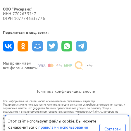
ООО "Русервис"
ИНН 7702633247
ОГРН 1077746335776
Поделиться в соц. сетях:
Мы принимаем
все формы оплаты
Политика конфиденциальности
Вся информация на сайте носит исключительно справочный характер.
Товарные знаки используются исключительно для описания устройств, в отношении которых
сервисные центры ivn.gaggenau-fixim.ru предоставляют услуги по ремонту. Услуги
оказываются в неавторизованных сервисных центрах ivn.gaggenau-fixim.ru, которые не
связаны с правообладателями товарных знаков или их официальными представителями.
Ремонт осуществляется для устройств, уже введенных в гражданский оборот в соответствии
Этот сайт использует файлы cookie. Вы можете
со статьей 1487 ГК РФ.
Использование товарных знаков не преследует цели индивидуализации услуг или введения
ознакомиться с
правилами использования
Согласен
потребителей в заблуждение, а служит для информирования о предоставляемых услугах по