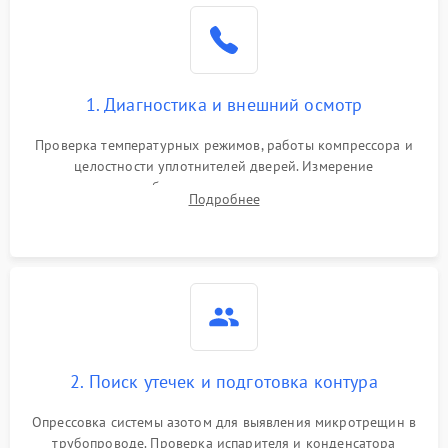
Образование конденсата
1800 ₽
Подробнее →
на стенках
Сбой в работе инвертора
2100 ₽
Подробнее →
1. Диагностика и внешний осмотр
Запах горелого при
2000 ₽
Подробнее →
Проверка температурных режимов, работы компрессора и
работе
целостности уплотнителей дверей. Измерение
сопротивления обмоток мотора, проверка термостата и
Не включается
Подробнее
1000 ₽
Подробнее →
считывание кодов ошибок с электронного дисплея.
холодильник
Проблемы с системой
автоматической
1800 ₽
Подробнее →
разморозки
2. Поиск утечек и подготовка контура
Опрессовка системы азотом для выявления микротрещин в
трубопроводе. Проверка испарителя и конденсатора