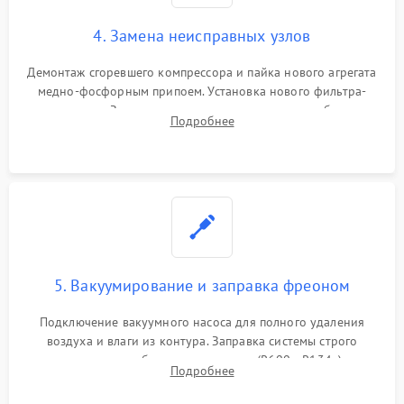
4. Замена неисправных узлов
Демонтаж сгоревшего компрессора и пайка нового агрегата
медно-фосфорным припоем. Установка нового фильтра-
осушителя. Замена изношенных вентиляторов обдува,
Подробнее
сломанных заслонок или поврежденных дверных петель.
5. Вакуумирование и заправка фреоном
Подключение вакуумного насоса для полного удаления
воздуха и влаги из контура. Заправка системы строго
дозированным объемом хладагента (R600a, R134a) по
Подробнее
электронным весам. Контроль рабочего давления в системе.