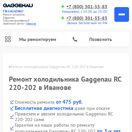
+7 (800) 301-55-83
Ежедневно, с 10:00 до 20:00
FIX-GAGGENAU
Ремонт устройств
+7 (800) 301-55-83
Gaggenau
Специализированный
Звонок бесплатный по РФ
cервисный центр г.
Иваново
Мы ремонтируем
Позвонить
анове
Ремонт холодильника Gaggenau RC 220-202 в Иванове
Ремонт холодильника Gaggenau RC
220-202 в Иванове
от 475 руб.
Стоимость ремонта
Бесплатная диагностика
даже при отказе
Привезем и увезем холодильник Gaggenau RC
220-202 сами
Ремонт стиральных машин Gaggenau
Ремонт варочных панелей Gaggenau
Ремонт духовых шкафов Gaggenau
Ремонт посудомоечных машин Gaggenau
Ремонт микроволновых печей Gaggenau
Ремонт сушильных машин Gaggenau
Гарантия на наши работы по ремонту
до 3-х лет
холодильников Gaggenau RC 220-202