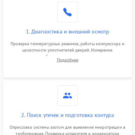
Образование конденсата
1800 ₽
Подробнее →
на стенках
Сбой в работе инвертора
2100 ₽
Подробнее →
1. Диагностика и внешний осмотр
Запах горелого при
2000 ₽
Подробнее →
Проверка температурных режимов, работы компрессора и
работе
целостности уплотнителей дверей. Измерение
сопротивления обмоток мотора, проверка термостата и
Не включается
Подробнее
1000 ₽
Подробнее →
считывание кодов ошибок с электронного дисплея.
холодильник
Проблемы с системой
автоматической
1800 ₽
Подробнее →
разморозки
2. Поиск утечек и подготовка контура
Опрессовка системы азотом для выявления микротрещин в
трубопроводе. Проверка испарителя и конденсатора