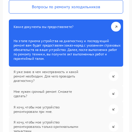
Вопросы по ремонту холодильников
Какие документы вы предоставляете?
На этапе приема устройства на диагностику и последующий
ремонт вам будет предоставлен заказ-наряд с указанием страховых
обязательств на ваше устройство. Далее, после выполнения работ
по ремонту техники, вы получите акт выполненных работ и
гарантийный талон.
Я уже знаю в чем неисправность и какой
ремонт необходим. Для чего проводить
диагностику?
Мне нужен срочный ремонт. Сможете
сделать?
Я хочу, чтобы мое устройство
ремонтировали при мне.
Я хочу, чтобы мое устройство
ремонтировалось только оригинальными
запчастями.