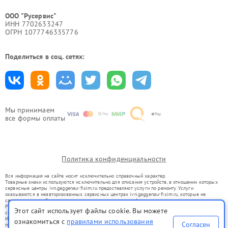
ООО "Русервис"
ИНН 7702633247
ОГРН 1077746335776
Поделиться в соц. сетях:
Мы принимаем
все формы оплаты
Политика конфиденциальности
Вся информация на сайте носит исключительно справочный характер.
Товарные знаки используются исключительно для описания устройств, в отношении которых
сервисные центры ivn.gaggenau-fixim.ru предоставляют услуги по ремонту. Услуги
оказываются в неавторизованных сервисных центрах ivn.gaggenau-fixim.ru, которые не
связаны с правообладателями товарных знаков или их официальными представителями.
Ремонт осуществляется для устройств, уже введенных в гражданский оборот в соответствии
Этот сайт использует файлы cookie. Вы можете
со статьей 1487 ГК РФ.
Использование товарных знаков не преследует цели индивидуализации услуг или введения
ознакомиться с
правилами использования
Согласен
потребителей в заблуждение, а служит для информирования о предоставляемых услугах по