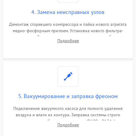
4. Замена неисправных узлов
Демонтаж сгоревшего компрессора и пайка нового агрегата
медно-фосфорным припоем. Установка нового фильтра-
осушителя. Замена изношенных вентиляторов обдува,
Подробнее
сломанных заслонок или поврежденных дверных петель.
5. Вакуумирование и заправка фреоном
Подключение вакуумного насоса для полного удаления
воздуха и влаги из контура. Заправка системы строго
дозированным объемом хладагента (R600a, R134a) по
Подробнее
электронным весам. Контроль рабочего давления в системе.