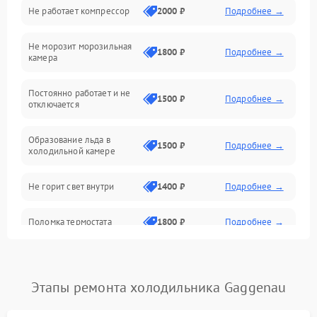
Не работает компрессор
2000 ₽
Подробнее →
Электропитание
Не морозит морозильная
Дренаж
1800 ₽
Подробнее →
камера
Оттайка
Постоянно работает и не
1500 ₽
Подробнее →
отключается
Программное обеспечение
Образование льда в
1500 ₽
Подробнее →
холодильной камере
Не горит свет внутри
1400 ₽
Подробнее →
Поломка термостата
1800 ₽
Подробнее →
Не работает вентилятор
1800 ₽
Подробнее →
Этапы ремонта холодильника Gaggenau
Поломка системы No Frost
2600 ₽
Подробнее →