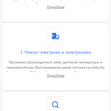
течеискателем. Демонтаж старого фильтра-осушителя и
Подробнее
продувка капиллярной трубки для устранения засоров.
3. Ремонт электрики и электроники
Прозвонка пускозащитного реле, датчиков температуры и
терморегулятора. Восстановление цепей питания системы No
Frost, включая ТЭН оттайки и вентилятор. Ремонт или замена
Подробнее
платы управления при сбоях алгоритмов.