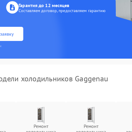
Гарантия до 12 месяцев
Составляем договор, предоставляем гарантию
заявку
и
одели холодильников Gaggenau
Ремонт
Ремонт
ика
холодильника
холодильника
хо