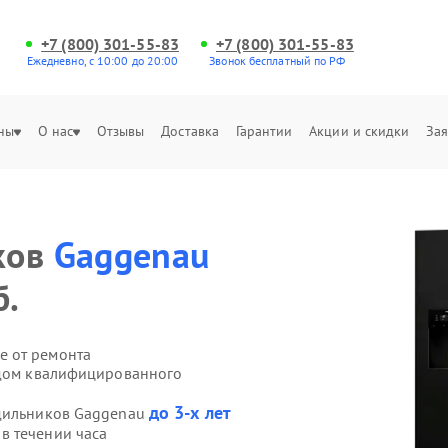
+7 (800) 301-55-83
+7 (800) 301-55-83
Ежедневно, с 10:00 до 20:00
Звонок бесплатный по РФ
ны
О нас
Отзывы
Доставка
Гарантии
Акции и скидки
Зая
ков
Gaggenau
б.
е от ремонта
здом квалифицированного
до 3-х лет
одильников Gaggenau
в течении часа