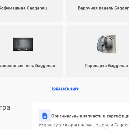
Запах горелого при работе
60 мин
1 год
Кофемашина Gaggenau
Варочная панель Gagge
Не включается холодильник
60 мин
1 год
Проблемы с системой
60 мин
1 год
автоматической разморозки
оволновая печь Gaggenau
Пароварка Gaggenau
Показать еще
тра
Оригинальные запчасти и сертифиц
Используются оригинальные детали Gagge