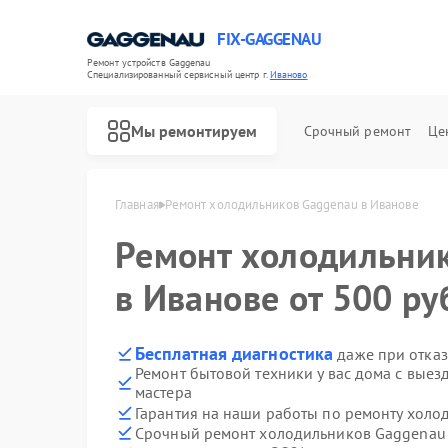
FIX-GAGGENAU
Ремонт устройств Gaggenau
Специализированный cервисный центр г.
Иваново
Мы ремонтируем
Срочный ремонт
Це
Главная
Ремонт холодильников Gaggenau в Иванове
Ремонт холодильни
в Иванове от 500 ру
Бесплатная диагностика
даже при отказ
Ремонт бытовой техники у вас дома с вые
мастера
Гарантия на наши работы по ремонту хол
Срочный ремонт холодильников Gaggenau 
Ремонт стиральных машин Gaggenau
Ремонт варочных панелей Gaggenau
Ремонт посудомоечных машин Gaggenau
Ремонт духовых шкафов Gaggenau
Ремонт микроволновых печей Gaggenau
Ремонт сушильных машин Gaggenau