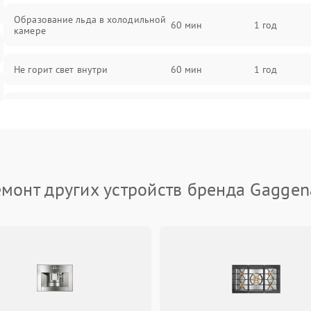
Образование льда в холодильной
60 мин
1 год
камере
Не горит свет внутри
60 мин
1 год
Поломка термостата
60 мин
1 год
Не работает вентилятор
60 мин
1 год
емонт других устройств бренда Gaggen
Поломка системы No Frost
60 мин
1 год
Образование конденсата на
60 мин
1 год
стенках
Сбой в работе инвертора
60 мин
1 год