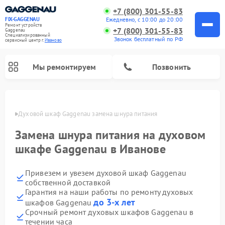
+7 (800) 301-55-83
Ежедневно, с 10:00 до 20:00
FIX-GAGGENAU
Ремонт устройств
+7 (800) 301-55-83
Gaggenau
Специализированный
Звонок бесплатный по РФ
cервисный центр г.
Иваново
Мы ремонтируем
Позвонить
анове
Духовой шкаф Gaggenau замена шнура питания
Замена шнура питания на духовом
шкафе Gaggenau в Иванове
Привезем и увезем духовой шкаф Gaggenau
собственной доставкой
Гарантия на наши работы по ремонту духовых
до 3-х лет
шкафов Gaggenau
Ремонт холодильников Gaggenau
Ремонт посудомоечных машин Gaggenau
Ремонт стиральных машин Gaggenau
Ремонт варочных панелей Gaggenau
Ремонт микроволновых печей Gaggenau
Ремонт сушильных машин Gaggenau
Срочный ремонт духовых шкафов Gaggenau в
течении часа