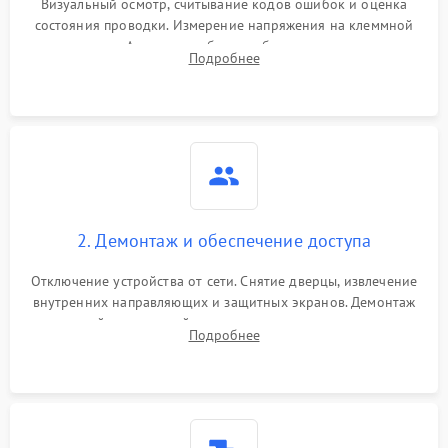
Визуальный осмотр, считывание кодов ошибок и оценка
состояния проводки. Измерение напряжения на клеммной
колодке. Анализ жалоб на проблемы с нагревом,
Подробнее
конвекцией, панелью управления или блокировкой дверцы.
2. Демонтаж и обеспечение доступа
Отключение устройства от сети. Снятие дверцы, извлечение
внутренних направляющих и защитных экранов. Демонтаж
задней или верхней панели для прямого доступа к
Подробнее
нагревательным элементам, плате и вентиляторам.