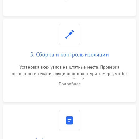
выгоревших реле, восстановление контактов и замена
уплотнителя.
5. Сборка и контроль изоляции
Установка всех узлов на штатные места. Проверка
целостности теплоизоляционного контура камеры, чтобы
исключить перегрев кухонной мебели и потерю тепла.
Подробнее
Надежная фиксация клемм и сборка корпуса шкафа.