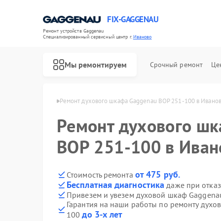
FIX-GAGGENAU
Ремонт устройств Gaggenau
Специализированный cервисный центр г.
Иваново
Мы ремонтируем
Срочный ремонт
Це
Gaggenau в Иванове
Ремонт духового шкафа Gaggenau BOP 251-100 в Ивано
Ремонт духового ш
BOP 251-100 в Иван
от 475 руб.
Стоимость ремонта
Бесплатная диагностика
даже при отказ
Привезем и увезем духовой шкаф Gaggena
Гарантия на наши работы по ремонту духо
до 3-х лет
100
Ремонт холодильников Gaggenau
Ремонт стиральных машин Gaggenau
Ремонт варочных панелей Gaggenau
Ремонт посудомоечных машин Gaggenau
Ремонт микроволновых печей Gaggenau
Ремонт сушильных машин Gaggenau