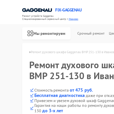
FIX-GAGGENAU
Ремонт устройств Gaggenau
Специализированный cервисный центр г.
Иваново
Мы ремонтируем
Срочный ремонт
Це
Gaggenau в Иванове
Ремонт духового шкафа Gaggenau BMP 251-130 в Ивано
Ремонт духового ш
BMP 251-130 в Ива
от 475 руб.
Стоимость ремонта
Бесплатная диагностика
даже при отказ
Привезем и увезем духовой шкаф Gaggena
Гарантия на наши работы по ремонту дух
до 3-х лет
130
Ремонт холодильников Gaggenau
Ремонт стиральных машин Gaggenau
Ремонт варочных панелей Gaggenau
Ремонт посудомоечных машин Gaggenau
Ремонт микроволновых печей Gaggenau
Ремонт сушильных машин Gaggenau