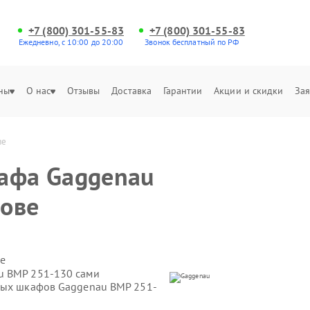
+7 (800) 301-55-83
+7 (800) 301-55-83
Ежедневно, с 10:00 до 20:00
Звонок бесплатный по РФ
ны
О нас
Отзывы
Доставка
Гарантии
Акции и скидки
Зая
ве
кафа Gaggenau
нове
е
u BMP 251-130 сами
овых шкафов Gaggenau BMP 251-