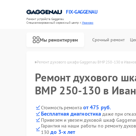
FIX-GAGGENAU
Ремонт устройств Gaggenau
Специализированный cервисный центр г.
Иваново
Мы ремонтируем
Срочный ремонт
Це
Gaggenau в Иванове
Ремонт духового шкафа Gaggenau BMP 250-130 в Ивано
Ремонт духового ш
BMP 250-130 в Ива
от 475 руб.
Стоимость ремонта
Бесплатная диагностика
даже при отказ
Привезем и увезем духовой шкаф Gaggena
Гарантия на наши работы по ремонту дух
до 3-х лет
130
Ремонт холодильников Gaggenau
Ремонт стиральных машин Gaggenau
Ремонт варочных панелей Gaggenau
Ремонт посудомоечных машин Gaggenau
Ремонт микроволновых печей Gaggenau
Ремонт сушильных машин Gaggenau