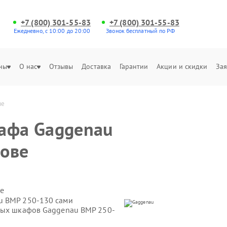
+7 (800) 301-55-83
+7 (800) 301-55-83
Ежедневно, с 10:00 до 20:00
Звонок бесплатный по РФ
ны
О нас
Отзывы
Доставка
Гарантии
Акции и скидки
Зая
ве
кафа Gaggenau
нове
е
u BMP 250-130 сами
овых шкафов Gaggenau BMP 250-