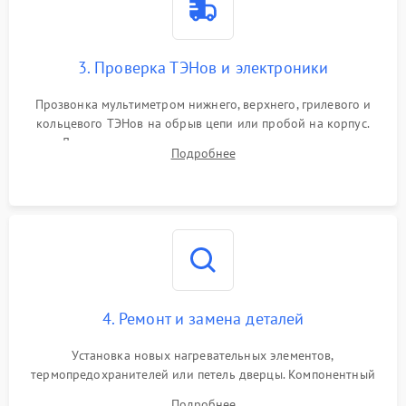
3. Проверка ТЭНов и электроники
Прозвонка мультиметром нижнего, верхнего, грилевого и
кольцевого ТЭНов на обрыв цепи или пробой на корпус.
Диагностика термостата, датчиков температуры,
Подробнее
переключателя режимов и мотора конвекции.
4. Ремонт и замена деталей
Установка новых нагревательных элементов,
термопредохранителей или петель дверцы. Компонентный
ремонт электронного модуля управления, замена
Подробнее