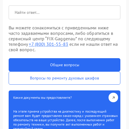
Вы можете ознакомиться с приведенными ниже
часто задаваемыми вопросами, либо обратиться в
сервисный центр “FIX-Gaggenau” по следующему
телефону
+7 (800) 301-55-83
если не нашли ответ на
свой вопрос.
Общие вопросы
Вопросы по ремонту духовых шкафов
Какие документы вы предоставляете?
На этапе приема устройства на диагностику и последующий
ремонт вам будет предоставлен заказ-наряд с указанием страховых
обязательств на ваше устройство. Далее, после выполнения работ
по ремонту техники, вы получите акт выполненных работ и
гарантийный талон.