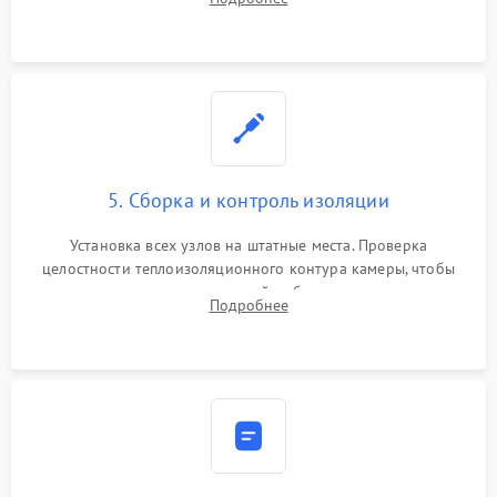
выгоревших реле, восстановление контактов и замена
уплотнителя.
5. Сборка и контроль изоляции
Установка всех узлов на штатные места. Проверка
целостности теплоизоляционного контура камеры, чтобы
исключить перегрев кухонной мебели и потерю тепла.
Подробнее
Надежная фиксация клемм и сборка корпуса шкафа.