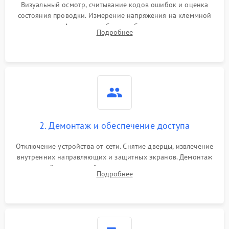
Визуальный осмотр, считывание кодов ошибок и оценка
состояния проводки. Измерение напряжения на клеммной
колодке. Анализ жалоб на проблемы с нагревом,
Подробнее
конвекцией, панелью управления или блокировкой дверцы.
2. Демонтаж и обеспечение доступа
Отключение устройства от сети. Снятие дверцы, извлечение
внутренних направляющих и защитных экранов. Демонтаж
задней или верхней панели для прямого доступа к
Подробнее
нагревательным элементам, плате и вентиляторам.