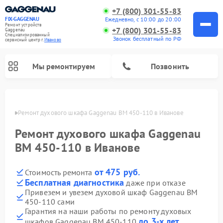
+7 (800) 301-55-83
Ежедневно, с 10:00 до 20:00
FIX-GAGGENAU
Ремонт устройств
+7 (800) 301-55-83
Gaggenau
Специализированный
Звонок бесплатный по РФ
cервисный центр г.
Иваново
Мы ремонтируем
Позвонить
анове
Ремонт духового шкафа Gaggenau BM 450-110 в Иванове
Ремонт духового шкафа Gaggenau
BM 450-110 в Иванове
от 475 руб.
Стоимость ремонта
Бесплатная диагностика
даже при отказе
Привезем и увезем духовой шкаф Gaggenau BM
450-110 сами
Ремонт холодильников Gaggenau
Ремонт посудомоечных машин Gaggenau
Ремонт стиральных машин Gaggenau
Ремонт варочных панелей Gaggenau
Ремонт микроволновых печей Gaggenau
Ремонт сушильных машин Gaggenau
Гарантия на наши работы по ремонту духовых
до 3-х лет
шкафов Gaggenau BM 450-110