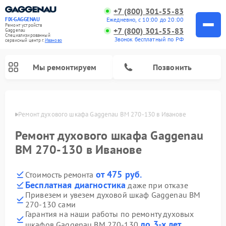
+7 (800) 301-55-83
Ежедневно, с 10:00 до 20:00
FIX-GAGGENAU
Ремонт устройств
+7 (800) 301-55-83
Gaggenau
Специализированный
Звонок бесплатный по РФ
cервисный центр г.
Иваново
Мы ремонтируем
Позвонить
анове
Ремонт духового шкафа Gaggenau BM 270-130 в Иванове
Ремонт духового шкафа Gaggenau
BM 270-130 в Иванове
от 475 руб.
Стоимость ремонта
Бесплатная диагностика
даже при отказе
Привезем и увезем духовой шкаф Gaggenau BM
270-130 сами
Ремонт холодильников Gaggenau
Ремонт посудомоечных машин Gaggenau
Ремонт стиральных машин Gaggenau
Ремонт варочных панелей Gaggenau
Ремонт микроволновых печей Gaggenau
Ремонт сушильных машин Gaggenau
Гарантия на наши работы по ремонту духовых
до 3-х лет
шкафов Gaggenau BM 270-130