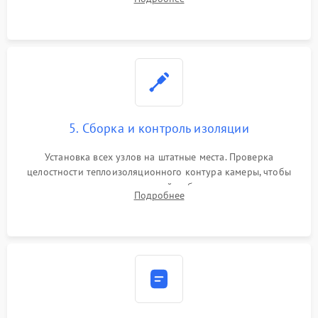
выгоревших реле, восстановление контактов и замена
уплотнителя.
5. Сборка и контроль изоляции
Установка всех узлов на штатные места. Проверка
целостности теплоизоляционного контура камеры, чтобы
исключить перегрев кухонной мебели и потерю тепла.
Подробнее
Надежная фиксация клемм и сборка корпуса шкафа.