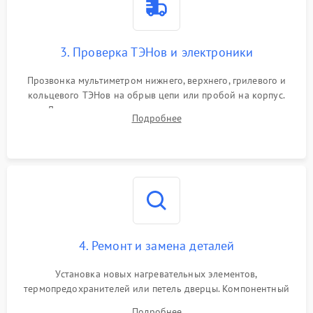
3. Проверка ТЭНов и электроники
Прозвонка мультиметром нижнего, верхнего, грилевого и
кольцевого ТЭНов на обрыв цепи или пробой на корпус.
Диагностика термостата, датчиков температуры,
Подробнее
переключателя режимов и мотора конвекции.
4. Ремонт и замена деталей
Установка новых нагревательных элементов,
термопредохранителей или петель дверцы. Компонентный
ремонт электронного модуля управления, замена
Подробнее