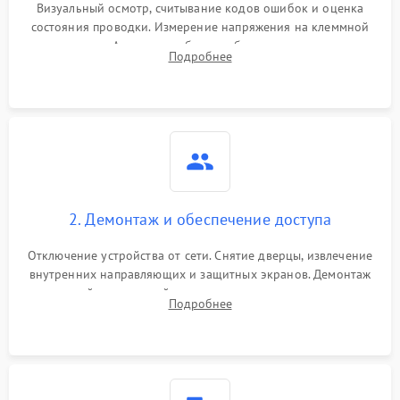
Визуальный осмотр, считывание кодов ошибок и оценка
состояния проводки. Измерение напряжения на клеммной
колодке. Анализ жалоб на проблемы с нагревом,
Подробнее
конвекцией, панелью управления или блокировкой дверцы.
2. Демонтаж и обеспечение доступа
Отключение устройства от сети. Снятие дверцы, извлечение
внутренних направляющих и защитных экранов. Демонтаж
задней или верхней панели для прямого доступа к
Подробнее
нагревательным элементам, плате и вентиляторам.