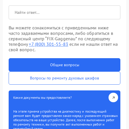
Вы можете ознакомиться с приведенными ниже
часто задаваемыми вопросами, либо обратиться в
сервисный центр “FIX-Gaggenau” по следующему
телефону
+7 (800) 301-55-83
если не нашли ответ на
свой вопрос.
Общие вопросы
Вопросы по ремонту духовых шкафов
Какие документы вы предоставляете?
На этапе приема устройства на диагностику и последующий
ремонт вам будет предоставлен заказ-наряд с указанием страховых
обязательств на ваше устройство. Далее, после выполнения работ
по ремонту техники, вы получите акт выполненных работ и
гарантийный талон.